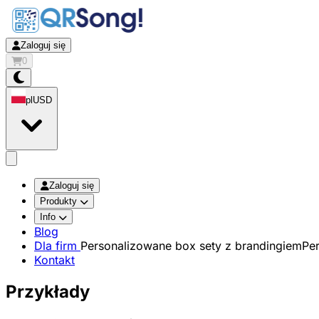
Zaloguj się
0
pl
USD
app.openMainMenu
Zaloguj się
Produkty
Info
Blog
Dla firm
Personalizowane box sety z brandingiem
Pe
Kontakt
Przykłady