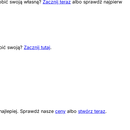
robić swoją własną?
Zacznij teraz
albo sprawdź najpierw
obić swoją?
Zacznij tutaj
.
 najlepiej. Sprawdź nasze
ceny
albo
stwórz teraz
.