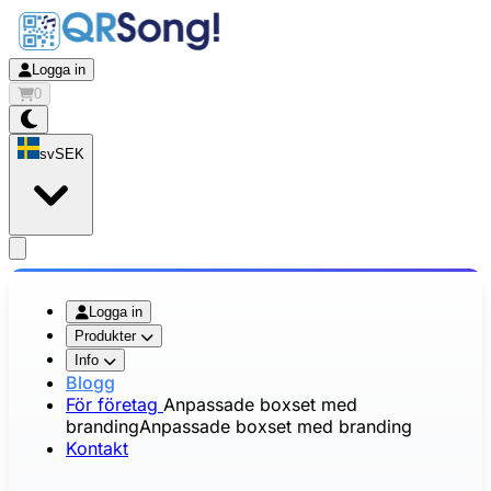
Logga in
0
sv
SEK
app.openMainMenu
Logga in
Produkter
Info
Blogg
För företag
Anpassade boxset med
branding
Anpassade boxset med branding
Kontakt