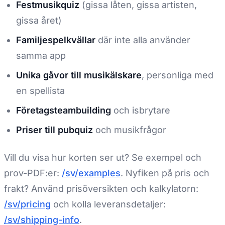
Festmusikquiz
(gissa låten, gissa artisten,
gissa året)
Familjespelkvällar
där inte alla använder
samma app
Unika gåvor till musikälskare
, personliga med
en spellista
Företagsteambuilding
och isbrytare
Priser till pubquiz
och musikfrågor
Vill du visa hur korten ser ut? Se exempel och
prov-PDF:er:
/sv/examples
. Nyfiken på pris och
frakt? Använd prisöversikten och kalkylatorn:
/sv/pricing
och kolla leveransdetaljer:
/sv/shipping-info
.