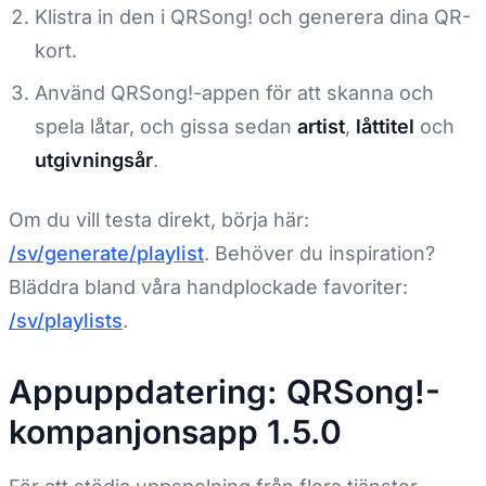
Klistra in den i QRSong! och generera dina QR-
kort.
Använd QRSong!-appen för att skanna och
spela låtar, och gissa sedan
artist
,
låttitel
och
utgivningsår
.
Om du vill testa direkt, börja här:
/sv/generate/playlist
. Behöver du inspiration?
Bläddra bland våra handplockade favoriter:
/sv/playlists
.
Appuppdatering: QRSong!-
kompanjonsapp 1.5.0