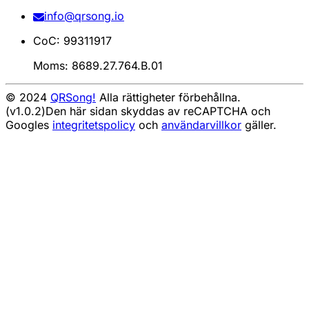
info@qrsong.io
CoC: 99311917
Moms: 8689.27.764.B.01
© 2024
QRSong!
Alla rättigheter förbehållna.
(v1.0.2)
Den här sidan skyddas av reCAPTCHA och
Googles
integritetspolicy
och
användarvillkor
gäller.