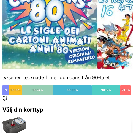
tv-serier, tecknade filmer och dans från 90-talet
'70
'80 10%
'90 24%
'00 30%
'10 22%
'20 8%
Välj din korttyp