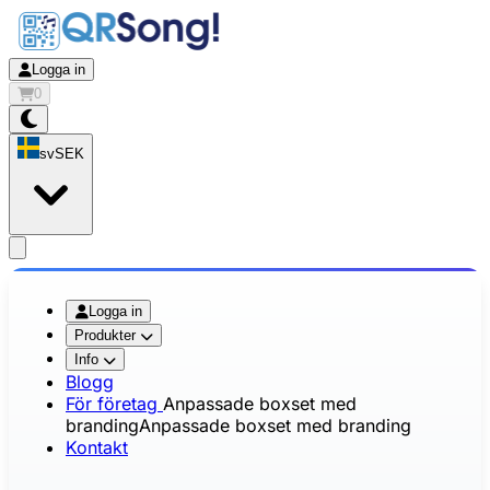
Logga in
0
sv
SEK
app.openMainMenu
Logga in
Produkter
Info
Blogg
För företag
Anpassade boxset med
branding
Anpassade boxset med branding
Kontakt