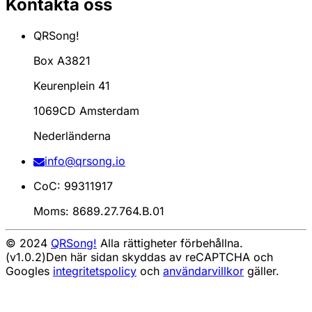
Kontakta oss
QRSong!
Box A3821
Keurenplein 41
1069CD Amsterdam
Nederländerna
info@qrsong.io
CoC: 99311917
Moms: 8689.27.764.B.01
© 2024
QRSong!
Alla rättigheter förbehållna.
(v1.0.2)
Den här sidan skyddas av reCAPTCHA och
Googles
integritetspolicy
och
användarvillkor
gäller.