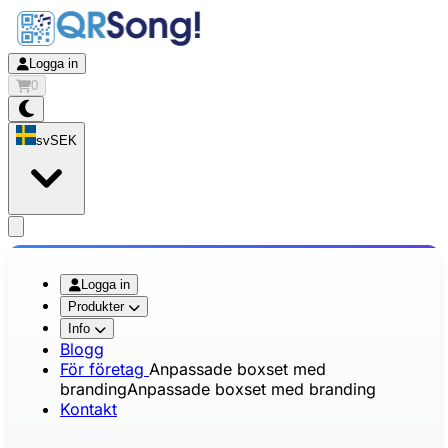
Logga in
0
sv
SEK
app.openMainMenu
Logga in
Produkter
Info
Blogg
För företag
Anpassade boxset med
branding
Anpassade boxset med branding
Kontakt