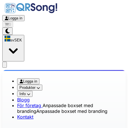
Logga in
0
sv
SEK
app.openMainMenu
Logga in
Produkter
Info
Blogg
För företag
Anpassade boxset med
branding
Anpassade boxset med branding
Kontakt