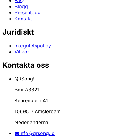
FAQ
Blogg
Presentbox
Kontakt
Juridiskt
Integritetspolicy
Villkor
Kontakta oss
QRSong!
Box A3821
Keurenplein 41
1069CD Amsterdam
Nederländerna
info@qrsong.io