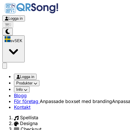
Logga in
0
sv
SEK
app.openMainMenu
Logga in
Produkter
Info
Blogg
För företag
Anpassade boxset med branding
Anpassa
Kontakt
Spellista
Designa
Checkout