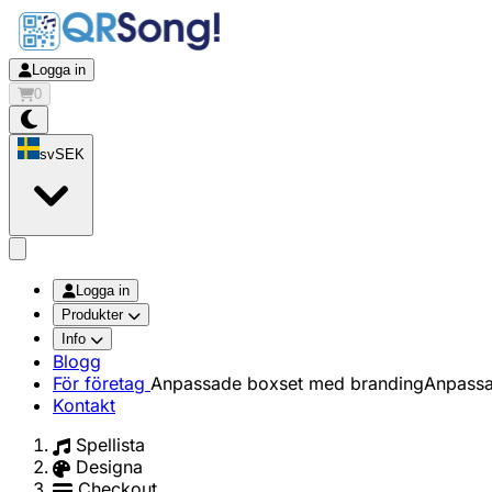
Logga in
0
sv
SEK
app.openMainMenu
Logga in
Produkter
Info
Blogg
För företag
Anpassade boxset med branding
Anpassa
Kontakt
Spellista
Designa
Checkout