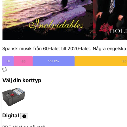
Spansk musik från 60-talet till 2020-talet. Några engelska 
'50
'60
'70 11%
'80
Välj din korttyp
Digital