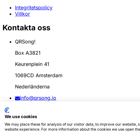
Integritetspolicy
Villkor
Kontakta oss
QRSong!
Box A3821
Keurenplein 41
1069CD Amsterdam
Nederländerna
info@qrsong.io
CoC: 99311917
We use cookies
Moms: 8689.27.764.B.01
We may place these for analysis of our visitor data, to improve our website,
website experience. For more information about the cookies we use open the
© 2024
QRSong!
Alla rättigheter förbehållna. (v1.0.2)
Den 