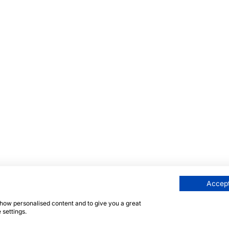
Accept
 show personalised content and to give you a great
 settings.
här sidan skyddas av reCAPTCHA och Googles
integritetsp