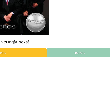
hits ingår också.
 28%
'90 20%