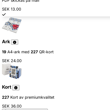
PDF skickas på mail
SEK 13.00
Ark
19
A4-ark med
227
QR-kort
SEK 24.00
Kort
227
Kort av premiumkvalitet
SEK 36.00