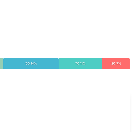
'00 14%
'10 11%
'20 7%