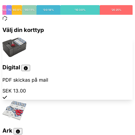
'60
'70
'80 8%
'90 11%
'00 18%
'10 30%
'20 25%
Välj din korttyp
Digital
PDF skickas på mail
SEK 13.00
Ark