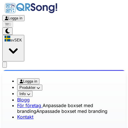
Logga in
0
sv
SEK
app.openMainMenu
Logga in
Produkter
Info
Blogg
För företag
Anpassade boxset med
branding
Anpassade boxset med branding
Kontakt