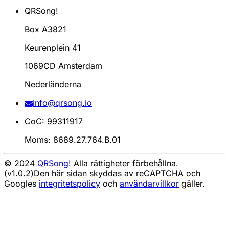
QRSong!
Box A3821
Keurenplein 41
1069CD Amsterdam
Nederländerna
info@qrsong.io
CoC: 99311917
Moms: 8689.27.764.B.01
© 2024
QRSong!
Alla rättigheter förbehållna.
(v1.0.2)
Den här sidan skyddas av reCAPTCHA och
Googles
integritetspolicy
och
användarvillkor
gäller.