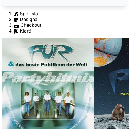
Spellista
Designa
Checkout
Klart!