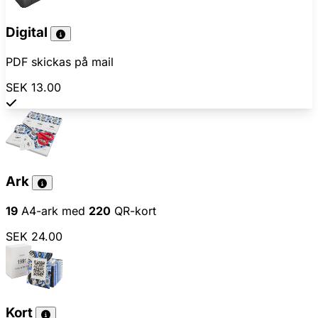
Digital
PDF skickas på mail
SEK 13.00
Ark
19
A4-ark med
220
QR-kort
SEK 24.00
Kort