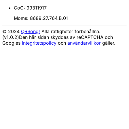
CoC: 99311917
Moms: 8689.27.764.B.01
© 2024
QRSong!
Alla rättigheter förbehållna.
(v1.0.2)
Den här sidan skyddas av reCAPTCHA och
Googles
integritetspolicy
och
användarvillkor
gäller.