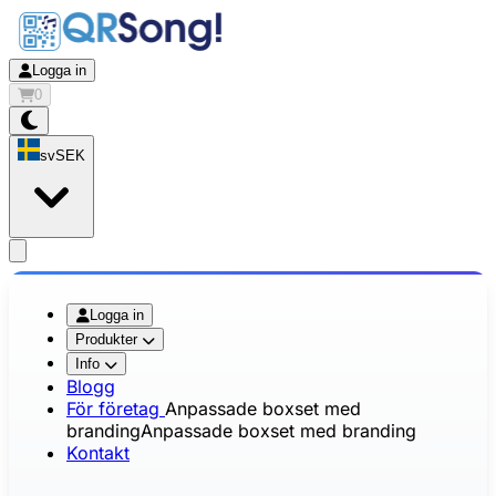
Logga in
0
sv
SEK
app.openMainMenu
Logga in
Produkter
Info
Blogg
För företag
Anpassade boxset med
branding
Anpassade boxset med branding
Kontakt