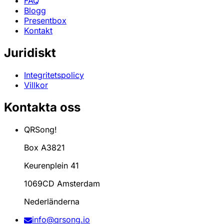
FAQ
Blogg
Presentbox
Kontakt
Juridiskt
Integritetspolicy
Villkor
Kontakta oss
QRSong!
Box A3821
Keurenplein 41
1069CD Amsterdam
Nederländerna
info@qrsong.io