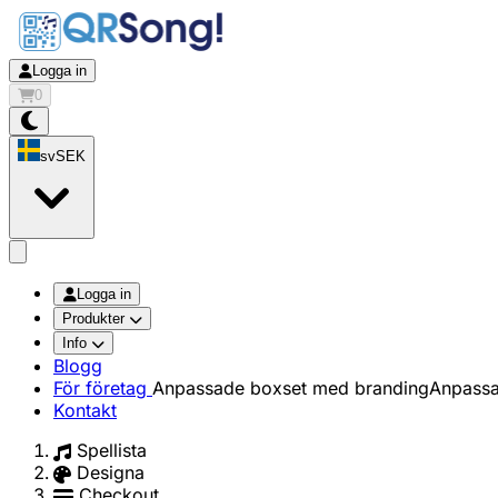
Logga in
0
sv
SEK
app.openMainMenu
Logga in
Produkter
Info
Blogg
För företag
Anpassade boxset med branding
Anpassa
Kontakt
Spellista
Designa
Checkout