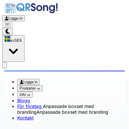
Logga in
0
sv
SEK
app.openMainMenu
Logga in
Produkter
Info
Blogg
För företag
Anpassade boxset med
branding
Anpassade boxset med branding
Kontakt