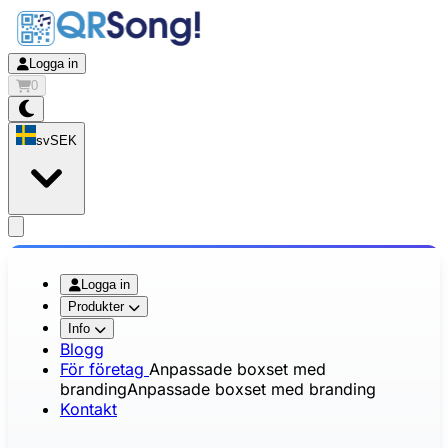
Logga in
0
sv
SEK
app.openMainMenu
Logga in
Produkter
Info
Blogg
För företag
Anpassade boxset med
branding
Anpassade boxset med branding
Kontakt