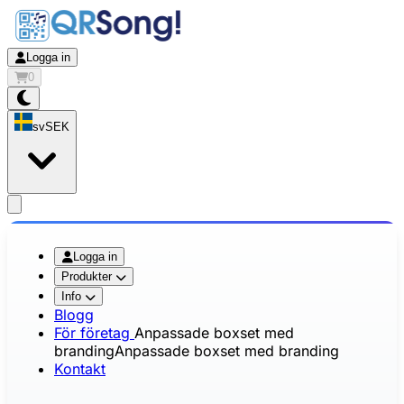
Logga in
0
sv
SEK
app.openMainMenu
Logga in
Produkter
Info
Blogg
För företag
Anpassade boxset med
branding
Anpassade boxset med branding
Kontakt