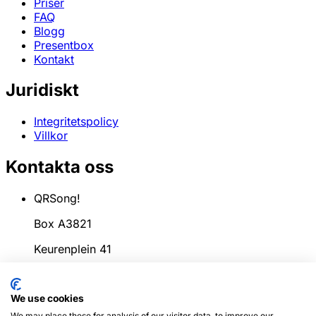
Priser
FAQ
Blogg
Presentbox
Kontakt
Juridiskt
Integritetspolicy
Villkor
Kontakta oss
QRSong!
Box A3821
Keurenplein 41
1069CD Amsterdam
We use cookies
Nederländerna
We may place these for analysis of our visitor data, to improve our