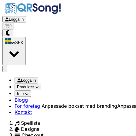
Logga in
0
sv
SEK
app.openMainMenu
Logga in
Produkter
Info
Blogg
För företag
Anpassade boxset med branding
Anpassa
Kontakt
Spellista
Designa
Checkout