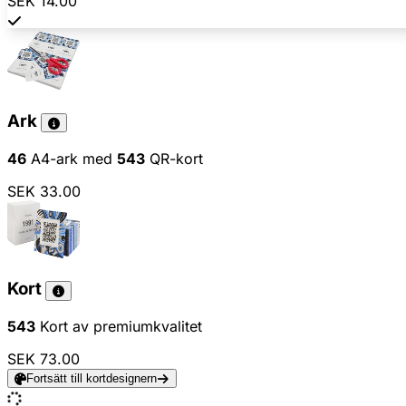
SEK 14.00
Ark
46
A4-ark med
543
QR-kort
SEK 33.00
Kort
543
Kort av premiumkvalitet
SEK 73.00
Fortsätt till kortdesignern