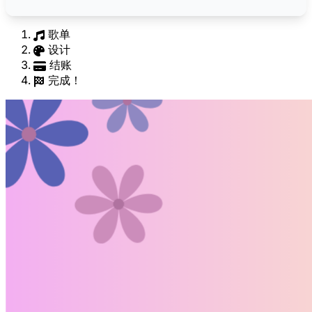
歌单
设计
结账
完成！