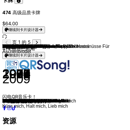
卡牌
474
高级品质卡牌
$64.00
继续到卡片设计器
页 1 的 5
One Direction
Kate Bush
Moe Phoenix
Montez
Gracie Abrams
Taylor Swift
Roy Orbison
Die Prinzen
Kelly Clarkson
Alphaville
Guns N' Roses
Elvis Presley
Eric Prydz
Akon
Tones And I
Vanilla Ice
Peter Schilling
House Of Pain
Culture Beat
Drafi Deutscher
The Everly Brothers
Aqua
O-Zone
Markus
Wolfgang Petry
Glenn Miller
Reel 2 Real
Aaron Zigman
The Clash
Gaten Matarazzo & Gabriella Pizzolo
Don Omar & Lucenzo
Coldplay
Ava Max
Daddy Yankee & Snow
Stromae
Enrique Iglesias
Howard Carpendale
Wham!
Mando Diao
Michael Gray
Barbra Streisand
The Other Ones
Natasha Bedingfield
Dschinghis Khan
Tarkan
Peter Maffay
S Club
C & C Music Factory
Rex Gildo
Hansi Hinterseer
Hansi Hinterseer
Amy Grant
Peggy March
Valerie´s Garten
Julio Iglesias
Nicole
Jürgen Marcus
Al Bano And Romina Power
Birdy
Wencke Myhre
ABBA
Küss Mich Halt Mich Lieb Mich Drei Haselnüsse Für
Elton John feat. Kiki Dee
Backstreet Boys
Kylie Minogue
Erik Silvester
Micheal Jackson
Los Lobos
Apollo 3
One Direction
Chris Roberts
Shakira
The Mamas & The Papas
Scatman John
DJ BoBo
Baccara
Ricky Martin
The Ronettes
Coldplay
Michael Wendler
Marianne Rosenberg
Stevie Wonder
Amy Macdonald
Village People
Duncan Laurence
Mia Julia
H2O feat. Indiana Evans
Miley Cyrus
Bonez MC, RAF Camora, Maxwell
SXTN
The Lonely Island
Bart & Baker
Max Raabe & Palast Orchester
Emeli Sandé & The Bryan Ferry Orchestra
Electronic Swing Orchestra
Ben Morfitt (SquidPhysics)
Swing Republic & Karina Kappel
Shirley Bassey
1930s and 1940s Music
Marilyn Monroe
474
曲目已就绪
Aschenbrödel
继续到卡片设计器
2012
1985
2018
2022
2024
2023
1964
1993
2004
1984
1987
1961
2004
2005
2019
1990
1982
1992
1993
1965
1958
1997
2003
1982
1983
1939
1993
2004
1982
2019
2010
2014
2018
2019
2009
2010
1979
1984
2014
2004
1980
1987
2007
1980
1997
1983
1999
1990
1974
1999
2020
1991
1965
1992
1984
1992
1973
1982
2016
1966
1975
1976
1997
2001
1969
1982
1987
2009
2013
1970
2005
1966
1995
1996
1977
1999
1963
2008
2005
1976
1972
2007
1979
2019
2017
2006
2006
2016
2016
2010
2012
1930
2013
2014
2014
2012
1993
1938
1959
2009
闪电QR音乐卡！
More Than This
Running Up That Hill
Aicha
Geisterstadt
That’s So True
Enchanted
Oh, Pretty Woman
Alles nur geklaut
Because of You
Forever Young
Sweet Child O' Mine
Can't Help Falling In Love
Call On Me
Lonely
Dance Monkey
Ice Ice Baby
Major Tom
Jump Around
Mr. Vain
Marmor, Stein und Eisen bricht
All I Have To Do Is Dream
Barbie Girl
Dragostea din tei
Ich will Spass
Wahnsinn
In the Mood
I Like To Move It
The Notebook
Should I Stay or Should I Go
Never Ending Story
Danza Kuduro
A Sky Full of Stars
Sweet but Psycho
Con Calma
Alors On Danse
I Like It
Nachts, wenn alles schläft...
Wake Me Up Before You Go-Go
Black Saturday
The Weekend
Woman In Love
Holiday
Soulmate
Hadschi Halef Omar
Şımarık
Nessaja
Bring It All Back
Gonna Make You Sweat
Marie, der letzte Tanz ist nur für dich
Winterwunderland
Wos eppa dös bedeut
Baby, Baby
Mit 17 hat man noch Träume
Nächstes Mal am Ende der Welt
To All the Girls I've Loved Before
Dann küss mich doch
Ein Festival der Liebe
Felicità
Keeping Your Head Up
Beiß nicht gleich in jeden Apfel
Mamma Mia
Don't Go Breaking My Heart
Everybody
Can't Get You Out of My Head
Zucker im Kaffee
Billie Jean
La Bamba
Superhelden
Story of My Life
Ich bin verliebt in die Liebe
Hips Don't Lie
Monday, Monday
Scatman
It's My Life
Yes Sir, I Can Boogie
Livin' La Vida Loca
Be My Baby
Viva La Vida
Sie liebt den DJ
Marleen
You Are The Sunshine Of My Life
This Is The Life
YMCA
Arcade
Endlich wieder Malle
No Ordinary Girl
The Best of Both Worlds
Ohne mein Team
Fotzen im Club
I Just Had Sex
Allez Viens
Veronika, der Lenz ist da
Crazy In Love
Schlaraffenland
Star Wars
Crazy in Love
Starlight Express
I Married An Angel
I Wanna Be Loved By You
Küss mich, Halt mich, Lieb mich
资源