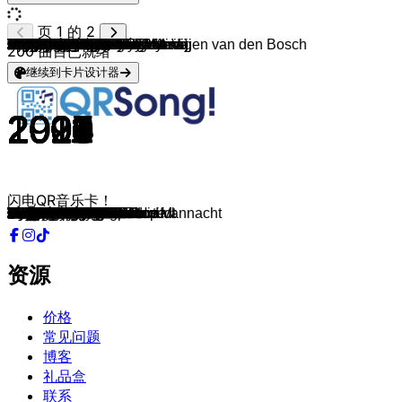
页 1 的 2
Roxy Dekker
Turfy Gang & Trobi
Samuel Welten
B-Brave & Sevn Alias
Mainstreet
Mainstreet
Mainstreet
Jada Borsato
Rein van Duivenboden & Vajen van den Bosch
Gers Pardoel
Gers Pardoel
De Jeugd Van Tegenwoordig
Bankzitters
Nick & Simon
Femke
Nick & Simon
Marco Borsato
Marco Borsato
Guus Meeuwis & Vagant
K3
K3
K3
Lisa, Amy & Shelley
The Goo Goo Dolls
Ellie Goulding
Avicii
Rihanna
Katy Perry
Maroon 5 & Wiz Khalifa
Tove Lo
Felix Jaehn
The Neighbourhood
Zara Larsson
Nicki Minaj
USHER, Pitbull
Rihanna
Maroon 5
Kesha
Ariana Grande
Bruno Mars
Bruno Mars
Travie McCoy, Bruno Mars
Rihanna (feat. Calvin Harris)
OMI & Felix Jaehn
Miley Cyrus
Carly Rae Jepsen
Rihanna
Djo
Lord Huron
OBZ
Jannes
Sven Versteeg
Dingetje
Lil Kleine & Ronnie Flex
A Great Big World
Nielson
Pitbull & Christina Arguilera
Bruno Mars
Pitbull ft. Ke$ha
Black Eyed Peas
Walk the Moon
Anna Kendrick
Icona Pop & Charli XCX
Bruno Mars
Bastille
Natasha Bedingfield
One Direction
Beyoncé
Calvin Harris
fun. & Janelle Monáe
Calvin Harris
R. City
Avicii
Justin Bieber
One Direction
Justin Bieber
Justin Bieber
Jay-Z & Alicia Keys
Ellie Goulding
Britney Spears
Calvin Harris
Ariana Grande
Justin Bieber
Sia
Mike Posner, Seeb
Twenty One Pilots
Ariana Grande & Nicki Minaj
Clean Bandit & Jess Glynne
Macklemore
Zara Larsson
Train
Robert van Hemert
Diggy Dex & JW Roy
Suzan & Freek
Suzan & Freek
Suzan & Freek
Roxy Dekker
Jannes
Jannes
K3
200
曲目已就绪
继续到卡片设计器
2025
2023
2025
2016
2012
2015
2013
2014
2016
2011
2011
2010
2021
2007
2012
2008
1995
2006
1995
2003
2006
2000
2010
1998
2013
2013
2012
2011
2012
2013
2016
2012
2015
2012
2010
2007
2014
2011
2014
2012
2010
2010
2011
2012
2009
2011
2010
2022
2015
2020
2002
2024
2013
2016
2013
2014
2013
2010
2013
2009
2014
2013
2012
2010
2013
2004
2013
2008
2014
2011
2014
2015
2015
2010
2010
2015
2015
2009
2015
1998
2016
2016
2015
2014
2015
2015
2016
2014
2011
2015
2009
2023
2016
2021
2018
2019
2025
2004
2003
2003
闪电QR音乐卡！
Ga Dan!
After van de After
Echte Liefde Is Te Koop
One Night Stand
Stop The Time
Ticket To The Moon
Mind Is Blown
Als Jij Maar Van Me Houdt
Hart Beat
Ik Neem Je Mee
Bagagedrager
Sterrenstof
Stapelgek
Pak Maar M'n Hand
Tik Tak Tik
Rosanne
Je Hoeft Niet Naar Huis Vannacht
Rood
Het Is Een Nacht...
Oya Lélé
Trouwen
Oma's Aan De Top
Fout Ventje
Iris
Burn
Hey Brother
Diamonds
Last Friday Night
Payphone
Habits
Ain't Nobody
Sweater Weather
Never Forget You
Starships
DJ Got Us Fallin' In Love
Don't Stop The Music
Animals
Blow
Break Free
Locked out of Heaven
The Lazy Song
Billionaire
We Found Love
Cheerleader
Party In The U.S.A.
Call Me Maybe
Only Girl
End of Beginning
The Night We Met
Ik Ben Kachel
Eleonora
Blikkendag
Hetgrotepiemellied
Niet Omdat Het Moet
Say Something
Sexy Als Ik Dans
Feel This Moment
Grenade
Timber
I Gotta Feeling
Shut Up And Dance
Cups
I Love It
Marry You
Pompeii
Unwritten
Story of My Life
Single Ladies
Summer
We Are Young
Outside
Locked Away
Waiting For Love
Baby
What Makes You Beautiful
Sorry
What Do You Mean?
Empire State Of Mind
Love Me Like You Do
Baby One More Time
My Way
Into You
Love Yourself
Chandelier
I Took A Pill In Ibiza
Stressed Out
Side To Side
Rather Be
Can't Hold Us
Lush Life
Hey, Soul Sister
Zoet, Zout, Zuur
Treur Niet
Goud
Als Het Avond Is
Blauwe Dag
Jouw Idee
Adio Amore Adio
Ik Wil Naar Griekenland
Hart Verloren
资源
价格
常见问题
博客
礼品盒
联系