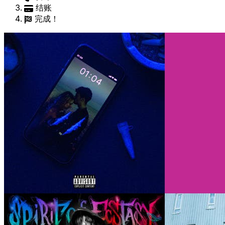
结账
完成！