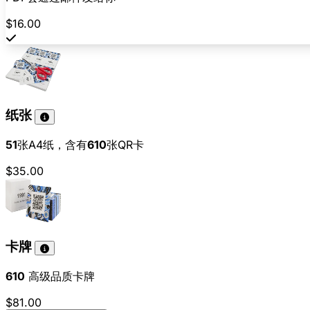
$16.00
纸张
51
张A4纸，含有
610
张QR卡
$35.00
卡牌
610
高级品质卡牌
$81.00