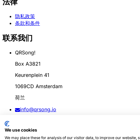
法律
隐私政策
条款和条件
联系我们
QRSong!
Box A3821
Keurenplein 41
1069CD Amsterdam
荷兰
info@qrsong.io
条款: 99311917
We use cookies
增值税: 8689.27.764.B.01
We may place these for analysis of our visitor data, to improve our website,