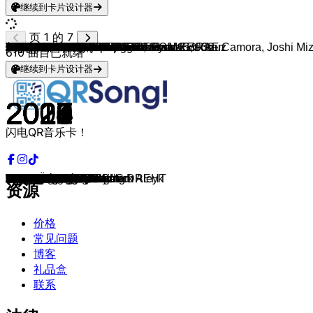
继续到卡片设计器
页 1 的 7
YAKARY
Tiavo
Samo104
ART
ART
CIVO
Montez
Pashanim
Pashanim
Paves 16
Pashanim
IMMI
CIVO
Samo104
Musso
reezy
Pashanim
IMMI
FOURTY
Luciano
Musso
SANSV192
Casper & CRO
Kurdo
ART
Sosa La M
SDP & Sido & Esther Graf
Jazeek
PA Sports
Pashanim
$OHO BANI, Herbert Grönemeyer & Ericson
Luciano & Jazeek
GReeeN
6PM RECORDS, Ski Aggu & Haaland936
FOURTY
Nibor
Ramazan
OMAR & Paves 16
Zartmann
Ion Miles, SIRA & BHZ
Miksu / Macloud
Pashanim
Moreez
Bushido
Loredana
Loredana & Mozzik
Aya Nakamura & Loredana
Veysel & Gzuz
Veysel
Veysel & Mozzik
MoTrip
MoTrip
MoTrip
MoTrip
Pedaz ft. MoTrip, Silla, Joka, Sinan-G, RAF Camora, Joshi Miz
Kool Savas, Sido & AZAD
Fard & Ardian Bujupi
Fard
Fard
Fard
Fard
Fard
Fard
Fard
Fard
Kontra K
Kontra K, AK AUSSERKONTROLLE & Gzuz
Kontra K & Bausa
Kontra K, RAF Camora & Bonez MC
Kontra K & Bausa
Kontra K
Sido
Sido
Sido
Sido
Kool Savas, Sido & Marteria
Haftbefehl & Marteria
Bushido, Samra & Capital Bra
Bushido
Bushido
Bushido, Shindy & Marteria
Marteria & Casper
Capital Bra
Capital Bra
Capital Bra & LX
Capital Bra
KITSCHKRIEG, Trettmann & Gzuz
Gzuz & Kontra K
Gzuz
AZAD & CALO
AZAD & Kool Savas
AZAD, Gzuz & Bonez MC
AZAD, Bonez MC & RAF Camora
Musso
Kurdo
Kurdo
Kurdo
Kurdo
Samra
Samra
610
曲目已就绪
继续到卡片设计器
2023
2024
2020
2022
2021
2022
2021
2023
2022
2024
2022
2021
2022
2021
2021
2021
2019
2021
2020
2021
2017
2018
2023
2015
2022
2023
2024
2023
2020
2024
2024
2024
2023
2024
2024
2024
2024
2025
2025
2025
2022
2025
2022
2018
2018
2018
2018
2018
2017
2018
2015
2015
2012
2012
2016
2016
2018
2018
2018
2018
2018
2016
2015
2013
2008
2015
2018
2018
2017
2017
2013
2018
2016
2016
2016
2017
2014
2018
2015
2015
2015
2018
2018
2017
2017
2016
2018
2015
2015
2017
2017
2016
2017
2018
2017
2019
2018
2017
2018
2018
闪电QR音乐卡！
alleine
maria mag nur kaviar
Fuck Love
Belgisches Viertel
Rubinroter Wein
Weg von mir
Auf & Ab
Ms. Jackson
Kleiner Prinz
Liebe = Schmerz
Doppel G
batz
Feelings
Bis zum Mond und zurück
ICH WÜRD GERN
MANCHESTER
Hauseingang
lockdown
WEISSER RAUCH
PEPPERMINT
Später
Alles is ok ...
sommer
Halbmond
Sterne Pulsieren
Enchanté
Mama hat gesagt
Diamond Ring
Sieben Jahre
Mittelmeer
ZEIT, DASS SICH WAS DREHT
Starboy
Panama
JUNGE BALLER
S KLASSE
Cayenne Freestyle
Last
VORBEI
tau mich auf
iPhone 5s
Nachts wach
erstersommerohnedich
Emily
Mythos
Sonnenbrille
BONNIE & CLYDE
Djadja
UFF
Kleiner Cabrón
Ti amo
Mathematik
Trip
Kennen
Kanacke mit Grips
Wie ein Mann
Triumph
Du bist anders
100 Terrorbars
Liebe macht blind
Die Besten sterben jung
Peter Pan 2
Shalom x Servus x Salam Aleyk
Zlatani
In seinem Blut
Rashid & Jamal
Erfolg ist kein Glück
Setz Dich
Egal wer kommt
Plem Plem
Kreis
Fels in der Brandung
Tausend Tattoos
Hamdullah
Ganz unten
Papa ist da
Normale Leute
Ich rolle mit meim Besten
Für Euch alle
Butterfly Effect
Immer noch 2015
Gravitation
Champion Sound
5 Songs in einer Nacht
Wie alles begann
Kuku187
Pic
Standard
Rückspiegel
Lebende Legende
Conor McGregor
Endgegner
187
Eigener Bozz
Graue Wolken
Ya Salam
Mamlakat Ghetto
Puma x Marseille
Best Of
Cataleya
Roadrunner
资源
价格
常见问题
博客
礼品盒
联系