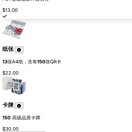
$13.00
纸张
13
张A4纸，含有
150
张QR卡
$22.00
卡牌
150
高级品质卡牌
$30.00