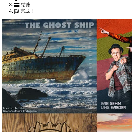
结账
完成！