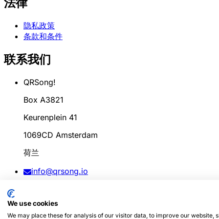
法律
隐私政策
条款和条件
联系我们
QRSong!
Box A3821
Keurenplein 41
1069CD Amsterdam
荷兰
info@qrsong.io
条款: 99311917
We use cookies
增值税: 8689.27.764.B.01
We may place these for analysis of our visitor data, to improve our website,