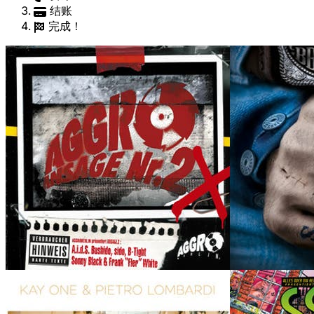
结账
完成！