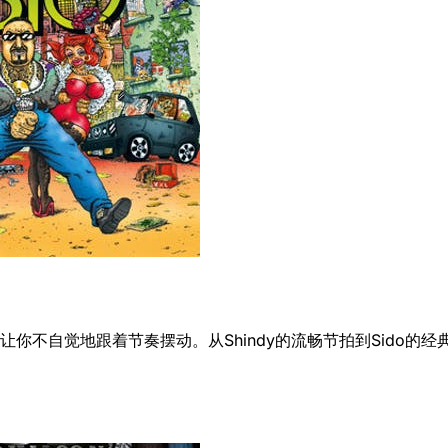
273首曲目中，保证让你不自觉地跟着节奏摆动。从Shindy的流畅节拍