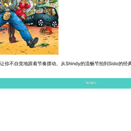
273首曲目中，保证让你不自觉地跟着节奏摆动。从Shindy的流畅节拍
'10 55%