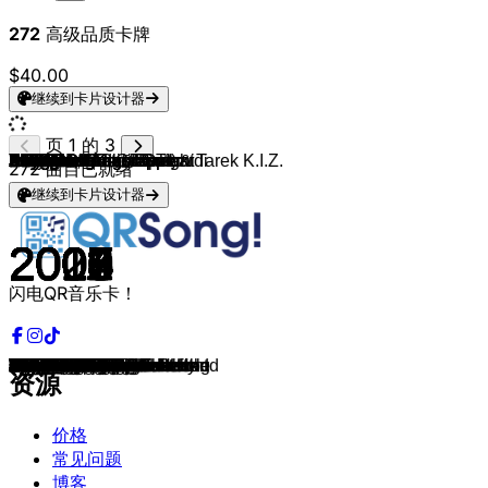
272
高级品质卡牌
$40.00
继续到卡片设计器
页 1 的 3
SSIO
SSIO
SSIO
Kay One, Pietro Lombardi
Bushido, Sido & B-Tight
Shindy
Kollegah
Kollegah
Kollegah
Kollegah
Kollegah
Kollegah
Kollegah
Kollegah
Kollegah
Kollegah ft. Slick One & Tarek K.I.Z.
Kollegah
Kollegah
Kollegah
Kollegah
Kollegah
Kollegah
Kollegah
Farid Bang
Farid Bang
Farid Bang
Farid Bang
Farid Bang
Eko Fresh
Farid Bang
Kollegah
Kollegah
Bushido
Bushido
Bushido
Bushido
Bushido
Bushido
Bushido
Sido
Sido
Sido
Bushido
Bushido
Bushido
Bushido
Bushido ft. Karel Gott
Sido
Sido
Sido
Sido
Sido
Deine Lieblingsrapper
Deine Lieblingsrapper
Deine Lieblingsrapper
Sido
Sido
Sido
Sido & Olli Banjo
Sido
Sido
Sido (feat. Adel Tawil)
Sido & Andreas Bourani
Sido & Dillon Cooper
Sido
Sido
Sido
B-Tight
B-Tight
B-Tight
B-Tight ft. Frauenarzt
Fler
Sido
Sido
A.I.D.S.
Sido
B-Tight
A.I.D.S.
B-Tight
Kitty Kat
Tony D
Sido
Kay One
Kay One
Kay One
Kay One
Kay One
Kay One
Kay One
Kay One
Kay One
Kay One
KC Rebell
KC Rebell
Summer Cem
XATAR
XATAR
XATAR
XATAR
XATAR
272
曲目已就绪
继续到卡片设计器
2015
2016
2013
2017
2003
2016
2005
2007
2005
2011
2011
2011
2011
2011
2013
2007
2010
2011
2010
2009
2006
2006
2017
2012
2012
2010
2010
2019
2010
2023
2015
2008
2004
2004
2010
2007
2007
2010
2010
2008
2008
2008
2005
2009
2008
2008
2008
2006
2006
2006
2006
2006
2005
2005
2005
2004
2004
2005
2005
2004
2008
2010
2015
2015
2012
2003
2008
2002
2007
2007
2006
2004
2006
2004
2006
2006
2007
2006
2007
2008
2008
2002
2010
2010
2017
2012
2012
2012
2012
2013
2014
2014
2013
2012
2012
2015
2015
2015
2015
2012
闪电QR音乐卡！
Nullkommaneun
Halb Mensch, halb Nase
Der Kanalreiniger
Senorita
Aggro Teil 2
ROLI
Showtime
Kuck auf die Goldkette
Angeberprollrap Freestyle
Jetlag
Business Paris
Kobrakopf
Flex, Sluts, Rock'n Roll
Bossaura
Steroid Rap
Ein Junge weint hier nicht
Discospeed
44er Bizeps
Bosshafte Weihnachten
Angeberprollrap 2
Boss der Bosse
Rauch
Rap wieder Rap
Irgendwann
Ich bin drauf
Es ist soweit
Gangsta Musik
#niemalsantäuschen
Bitte Spitte 2010
FREITAG DER 13.
Pitbulls & AKs
Gangsterarroganz
Wenn wir kommen
Electro Ghetto
Zeiten ändern sich
Reich mir nicht deine Hand
Alles verloren
Vergeben & Vergessen
Battle on the Rockz
Halt dein Maul
Pack schlägt sich
Nein!
Endgegner
Carlo Cokxxx Flashback
Highlife
Ching Ching
Für immer jung
Goldjunge
Strassenjunge
Ihr habt uns so gemacht
Mein Testament
Ich bin ein Rapper
Gib mir die Flasche
Steh wieder auf
Wir bewahren die Haltung
Steig ein!
Mein Block
Mama ist stolz
Taxi
Fuffies Im Club
Augen auf
Der Himmel soll warten
Astronaut
Ackan
Bilder im Kopf
Weihnachtssong
Carmen
Der Neger
Neger Neger
Ich bins
X-tasy
Neue Deutsche Welle
AGGRO Teil4
Meine Kette
Soo Cool
Wodka & Bacardi
Der Coolste
Westberlin
Der Coolste
5 krasse Rapper
Hundert Metaz
Arschficksong
Style & das Geld
Ich brech die Herzen
Louis Louis
Rain on You
Sportsfreund
P1
Reich & schön
Keep Calm
Pushen
Helal Money
Anhörung
Bounce
Immer noch hier
Pääh
Original
Baba aller Babas im Land
Mein Mantel
Interpol.com
资源
价格
常见问题
博客