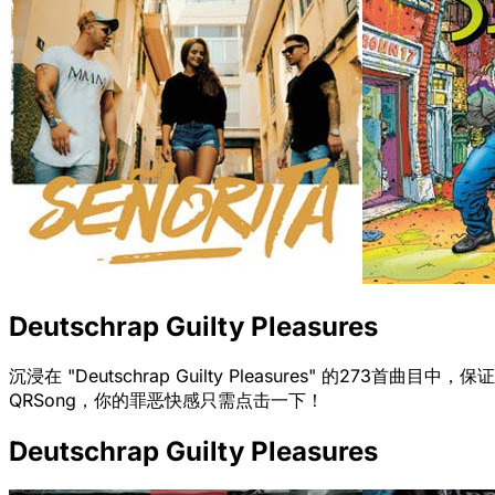
Deutschrap Guilty Pleasures
沉浸在 "Deutschrap Guilty Pleasures" 的
QRSong，你的罪恶快感只需点击一下！
Deutschrap Guilty Pleasures