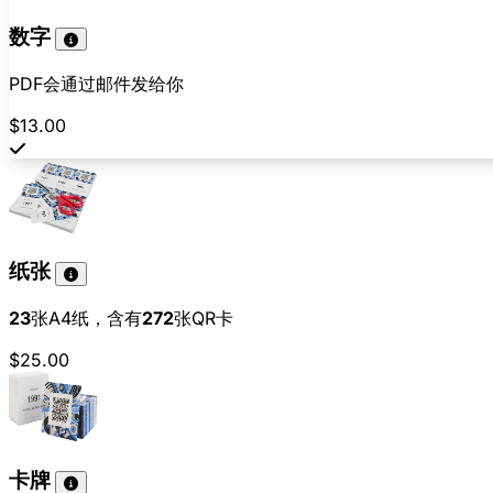
数字
PDF会通过邮件发给你
$13.00
纸张
23
张A4纸，含有
272
张QR卡
$25.00
卡牌