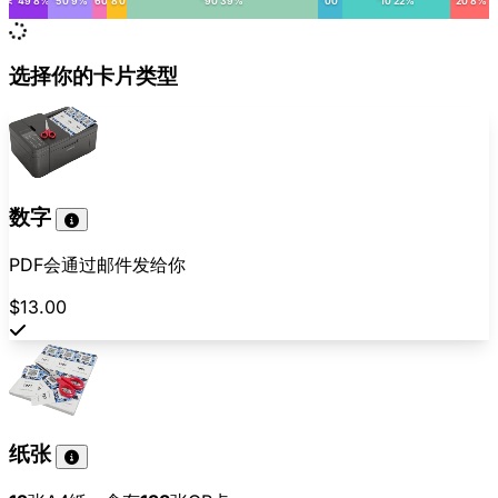
< '49 8%
'50 9%
'60
'80
'90 39%
'00
'10 22%
'20 8%
选择你的卡片类型
数字
PDF会通过邮件发给你
$13.00
纸张