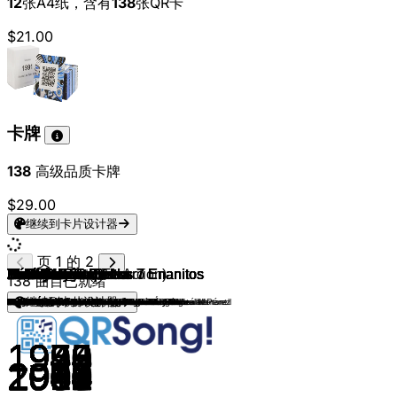
12
张A4纸，含有
138
张QR卡
$21.00
卡牌
138
高级品质卡牌
$29.00
继续到卡片设计器
页 1 的 2
Disney
Blancanieves Y Los 7 Enanitos
Blancanieves Y Los 7 Enanitos
Blancanieves Y Los 7 Enanitos
Blancanieves Y Los 7 Enanitos
Blancanieves Y Los 7 Enanitos
Blancanieves Y Los 7 Enanitos
Pinocho
PInocho
Bambi
Bambi
Bambi
La Cenicienta
La Cenicienta
La Cenicienta
Peter Pan
Peter Pan
Peter Pan
Peter Pan
Peter Pan
Peter Pan
La Bella Durmiente
La Bella Durmiente
La Bella Durmiente
El Libro de la Selva
El Libro de la Selva
El Libro de la Selva
El Libro de la Selva
Los Aristogatos
La Sirenita
La Sirenita
La Sirenita
La Sirenita
La Sirenita
La Sirenita
La Bella y la Bestia
La Bella y la Bestia
La Bella y la Bestia
La Bella y la Bestia
La Bella y la Bestia
La Bella y la Bestia
La Bella y la Bestia
La Bella y la Bestia
La Bella y la Bestia
Aladdín
Aladdín
Aladdín
Aladdín
Aladdín
Aladdín
Aladdín
El Rey León
El Rey León (Live Action)
El Rey León
El Rey León
El Rey León
El Rey León
El Rey León
El Rey León 2
El Rey León 2
El Rey León 2
El Rey León 2
El Rey León 2
El Rey León 2
Pocahontas
Pocahontas
Pocahontas
Pocahontas
Pocahontas
Pocahontas
Hércules
Hércules
Hércules
Hércules
Hércules
Hércules
Hércules
Hércules
Hércules
Mulán
Mulán
Mulán
Mulán
Mulán
Phil Collins
Tarzán
Tarzán
Tarzán
Tarzán
Tarzán
El Planeta Del Tesoro
Hermano Oso
Hermano Oso
Hermano Oso
Tiana Y El Sapo
Tiana Y El Sapo
Tiana Y El Sapo
Enredados
Enredados
Enredados
138
曲目已就绪
继续到卡片设计器
Jesús Aguirre, Santiago Aguirre & Tony Cruz
Jesús Aguirre, Santiago Aguirre & Tony Cruz
Yolanda de las Heras
Yolanda de las Heras
Yolanda de las Heras & Armando Pita
Jesús Aguirre, Santiago Aguirre & Tony Cruz
Pablo Palos
Mario A. González
Nathalia Sosa
Norma Herrera
Lupita Pérez Arias, Alejandro Algara
Salvador Carrasco
AD Santos, Gemán Valdés
Flavio, Germán Valdés
Teresa Ruiz
Vincente Borland
María Caneda
María Caneda
Helen Quiroga
Miguel Ángel Jenner
Vincente Borland
Camilo García
Inés Moraleda, Xavier Ribera & Oscar Mas
Inés Moraleda
Oscar Mas, Xavier Ribera
Miguel Ángel Jenner, Marta Martorell
Inés Moraleda, Jordi Brau & Miguel Ángel Jenner
Miguel Ángel Jenner, Eduard Doncos & Marta Martorell
Marta Martorell
Xavier Ribera
José Ramón Nogueras
Miguel Morant
Miguel Morant
Josema Yuste
Alan Menken
Josema Yuste
Xavier Rivera & Joaquín Muñoz
Hans Zimmer, Elton John
Hans Zimmer
Tata Vega
Marc Pociello, Angela Aloy & Eduard Doncos
Jordi Doncos
Marc Pociello, Oscar Mas & Sergio Zamora
Anolita Domínguez, Angela Aloy & Oscar Mas
Enrique Sequeros
Sergio Zamora & Michelle Jenner
Helen De Quiroga, Jose Javier Serrano & Henar Pérez
Tony Cruz, Geraldine Larrosa & Ferrán González
Geraldine Larrosa & Ferrán González
Alan Menken
Gema Castaño
Gema Castaño
Miguel Ángel Jenner, Tony Cruz
Susan Martín, Helen Quiroga & Paula Bas
Ferrán González
Ferrán González
Susan Martín, Helen Quiroga & Paula Bas
Susan Martín, Helen Quiroga & Paula Bas
Jordi Vila
Susan Martín, Helen Quiroga & Paula Bas
Susan Martín, Helen Quiroga & Paula Bas
Susan Martín, Helen Quiroga & Paula Bas
Paula Bas, Celia Vergara & Marta Martorell
María Caneda
Jerry Goldsmith
Pablo Perea, Juan Manuel Escamilla & Miguel Morant
Miguel Morant, Eva Díez & Gonzalo Durán
Phil Collins & Merche Macaria
Phil Collins
Phil Collins
Heike Makatsch
Phil Collins
Phil Collins
Alex Ubago
Phil Collins
Roser
Phil Collins, Emilio Cuervo & Pablo Perea
Jose María Guzmán
Chila Lynn
Javier Gurruchaga
Carmen López
Celia Vergara
Alan Menken
1954
1942
1942
1942
1950
1953
1953
1953
1953
1953
1953
1959
1959
1970
1998
1995
1995
1937
1937
1937
1937
1937
1937
1940
1940
1950
1950
1959
1967
1967
1967
1967
1989
1989
1989
1989
1989
1989
1991
1991
1991
1991
1991
1991
1991
1991
1991
1992
1992
1992
1992
1992
1992
1992
1994
2019
1994
1994
1994
1994
1994
1998
1998
1998
1998
1998
1995
1995
1995
1995
1997
1997
1997
1997
1997
1997
1997
1997
1997
1998
1998
1998
1998
1998
1999
1999
1999
1999
1999
1999
2002
2003
2003
2003
2009
2009
2009
2010
2010
2010