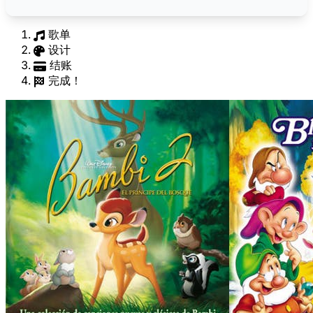
歌单
设计
结账
完成！