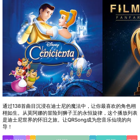
通过138首曲目沉浸在迪士尼的魔法中，让你最喜欢的角色栩
栩如生。从莫阿娜的冒险到狮子王的永恒旋律，这个播放列表
是迪士尼世界的怀旧之旅。让QRSong成为您音乐仙境的向
导！