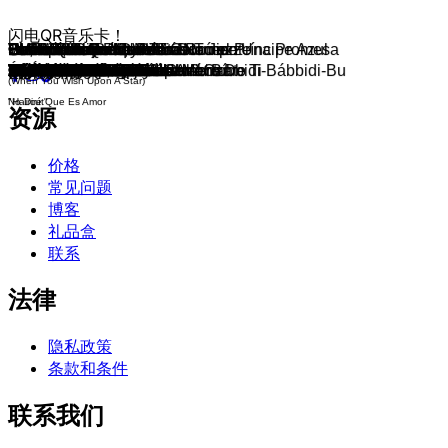
闪电QR音乐卡！
"Walt Disney Pictures"
Las Gotitas
Canción de Primavera
Canto al Amor
Cenicienta
La Estrella Que Nos Vio Nacer
Volarás, Volarás, Volarás
Oh, la Vida de los Piratas
Por Donde Tu Vayas
El Capitán Garfio Nunca Rompe Una Promesa
Su Nombre es Mamá
Baile En el Bosque / Eres Tú el Príncipe Azul
Pobre Aurora / La Bella Durmiente
Todos Quieren Ser Un Gato Jazz
Uno Más
Gloria Y Riqueza
Como El Ritmo Del Tambor
Ay Ho / Cavar, Cavar
Canción Tonta
Mi Príncipe Vendrá
Silbando al Trabajar
El Pozo de los Sueños / Mi Canto
Canción del Baño
Dame Un Silbidito
Sin Hilos
Soñar es Desear
¿Dónde Lo Habré Puesto? / Bíbbidi-Bábbidi-Bu
Eres Tú el Príncipe Azul
Marcha De Los Elefantes
Busca Lo Más Vital
Quiero Ser Como Tú
En Mi Hogar
Bajo el Mar
Parte De Tu Mundo
Parte De Tu Mundo
Pobres Almas Sin Sol
Los Peces
Bésala
Prólogo
Bella
Bella
Gastón
¡Qué Festín!
Algo Nuevo
Humano Otra Vez
La Bella y la Bestia
Asalto al Castillo
Si A Arabia Tú Vas
El Rey
El Rey
Un Genio Genial
"Ser Libre"
Príncipe Ali
Príncipe Ali
This Land
"Rafiki's Fireflies"
El Ciclo de la Vida
Voy A Ser El Rey León
Preparaos
Hakuna Matata
Es La Noche Del Amor
Él Vive En Ti
Somos Un Clan
Mi Cantar
Upendi
Triunfará el Amor
"Pocahontas"
Río Abajo
Colores en el Viento
Más, Más, Más
Tan Cierto Como Tú I
Ese Es Mi Destino
Ese Es Mi Destino
Tan Cierto Como Tú II
Tan Cierto Como Tú III
Mi Última Esperanza
De Cero A Héroe
Canción de Meg
Ha Nacido Una Estrella
Honra Nos Darás
Reflejo
"Mulan's Decision"
Voy A Hacer Todo Un Hombre De Ti
Mi Dulce y Linda Flor
En Mi Corazón Estarás
Hijo De Hombre
Dos Mundos
Desbaratando el Campamento
Lo Extraño Que Soy
Dos Mundos
Sigo Aquí
En Marcha Estoy
Espíritus
Bienvenido
Bienvenidos a Nueva Orleans
Ya Llegaré
Tengo Amigos Del Más Allá
Cuándo Mi Vida Va A Comenzar
Madre Sabe Más
"Kingdom Dance"
(When You Wish Upon A Star)
No Diré Que Es Amor
"Haircut"
资源
价格
常见问题
博客
礼品盒
联系
法律
隐私政策
条款和条件
联系我们