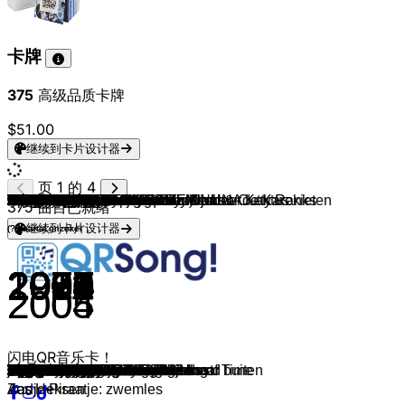
卡牌
375
高级品质卡牌
$51.00
继续到卡片设计器
页 1 的 4
Vanessa Carlton
Ronan Keating
Vengaboys
Atomic Kitten
Phil Collins
Michael Jackson
Owl City
Toy-Box
Aqua
David Rose
Hilary Duff
Kelly Clarkson
Avril Lavigne
DJ Paul Elstak
FLEMMING
OBZ
Anna Kendrick
TWICE
Kinderen voor Kinderen
Calvin Harris
Shakira
will.i.am
Baha Men
Yves Berendse
HUNTR/X, EJAE & AUDREY NUNA
Kelis
Olivia Rodrigo
Spice Girls
Carly Rae Jepsen
Céline Dion
Idina Menzel/Elsa
Sesamstraat
Sesamstraat
Gummibär
Jeroen Schipper
Crazy Music Channel
Tommy Cash
Jack Black
PSY
El Chombo, Dancing Green Alien & Cutty Ranks
Turfy Gang & Russo
LAVINIA, Ely Oaks & Betsy
Yeah Yeah Yeahs
Crazy Frog
Frank Boeijen
Boudewijn de Groot
Henk Westbroek
Maaike Ouboter
Kinderen voor Kinderen
Tom Jones
Boudewijn de Groot
Dimitri Van Toren
Acda & De Munnik
Chris Andrews
Bonnie St. Claire
Robert Long
De Selvera's
Willeke Alberti
Petula Clark
Zangeres Zonder Naam
R. Kelly
Billie Jo Spears
Heleentje van Capelle & Kinderkoor de Karekieten
Dorus
Mart Hoogkamer & Miss Montreal
Mart Hoogkamer
Closet van Val
Pommelien Thijs & MEAU
Douwe Bob & MEAU
Afro Bros, John West & Billy Dans
Robert van Hemert
Jan Smit
Samuel Welten
Diego Holzken & Monq
Effe Serieus
Gerard Joling
Gerard De Vries
Sven Versteeg
DD Company & Minidisco
Kus
Ch!pz
Peter Jan Rens & De Grote Mijnheer Kaktus
André van Duin
Dr Rude
Carlo & Irene
Meneer Kaktus
Bassie & Adriaan
K3
Scatman John
Ultimate Kaos
Eiffel 65
The Underdog Project
Wes
Shakira (feat. Freshlyground)
De Wama's
Dire Straits
Jan Hammer
Harold Faltermeyer
Danny De Munk
Vader Abraham
375
曲目已就绪
继续到卡片设计器
(?) jaartal onzeker
(?) jaartal onzeker
2001
1999
1999
2002
1999
1982
2009
1998
1997
1974
2003
2004
2002
1995
2022
2020
2012
2025
2016
2012
2001
2005
2000
2023
2025
2003
2021
1996
2011
1997
2013
2007
2018
2025
2025
2025
2012
2018
2024
2024
2004
2005
1989
1996
1998
2013
1981
1967
1966
1976
1998
1969
1972
1974
1957
1963
1964
1971
1999
1975
1951
1957
2025
2021
2025
2024
2025
2025
2025
2025
2025
2025
2025
2025
1966
2024
2005
2005
2004
1991
1981
2024
1996
1985
1985
2003
1994
1997
1998
2000
1997
2010
1972
1985
1988
1985
1984
1977
2005
2004
闪电QR音乐卡！
A Thousand Miles
When You Say Nothing At All
We’re Going To Ibiza!
The Tide Is High
You'll Be In My Heart
Wanna Be Startin' Somethin'
Fireflies
Tarzan & Jane
Barbie Girl
Little House On The Prairie
So Yesterday
Since U Been Gone
Complicated
Rainbow In The Sky
Automatisch
Ik Ben Kachel
When I‘m Gone
TAKEDOWN
Hupsakee!
I Need Your Love
Whenever, Wherever
I Like To Move It
Who Let The Dogs Out
Terug In De Tijd
Golden
Milkshake
jealousy, jealousy
Wannabe
Call Me Maybe
My Heart Will Go On
Let It Go
I Am Your Gummy Bear
Banaan
Chicken Banana
Espresso Macchiato
Steve's Lava Chicken
Gangnam Style
Dame Tu Cosita
Ushuaia
Sigma Boy
Maps
Axel F
Zeg Me Dat Het Niet Zo Is
Avond
Zelfs Je Naam Is Mooi
Jij De Koning
Ik Heb Zo Waanzinnig Gedroomd
I'll Never Fall In Love Again
Het Land Van Maas En Waal
Een Vrolijk Lied Is Niet Gewenst
Niet Of Nooit Geweest
Pretty Belinda
Clap Your Hands
Kalverliefde
De Postkoets
Spiegelbeeld
Downtown
Het Soldaatje
If I Could Turn Back the Hands of Time
Blanket On The Ground
Naar De Speeltuin
Twee Motten
Houden Van Haten
Ik Ga Zwemmen
Loco Loco
Het Midden
Nog Even Blijven
Dans Met Jou
Mona Lisa
Tranquilo
Echte Liefde Is Te Koop
Ik Wil Met Je Dansen
Baila de Gasolina
Altijd Vrijgezel
Giddy Up Go
Blikkendag
Tsjoe Tsjoe Wa
Lekker Ding
1001 Arabian Nights
Geef Nooit Op
Er Staat Een Paard In De Gang
Met Z'n Allen
Nog 3... 2... 1...
Grote Meneer Kaktus Lied
Hallo Vriendjes
Oya Lélé
Scatman
Casanova
Blue
Summer Jam
Alane
Waka Waka
Met de school fijn een dagje naar buiten
Brothers In Arms
Crockett's Theme
Axel F
Ik Voel Me Zo Verdomd Alleen
Smurfenlied
Aadje Piraatje: zwemles
Zes Heksen