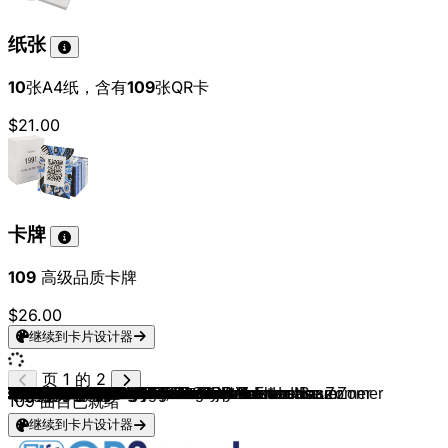
纸张
10
张A4纸，含有
109
张QR卡
$21.00
卡牌
109
高级品质卡牌
$26.00
继续到卡片设计器
页 1 的 2
Justen de Wildt
Rutger van Barneveld
Russo, Mart Hoogkamer & De Amsterdamse Zomer
Robert van Hemert
Tino Martin
Dean Saunders
Dave Dekker
Quido van de Graaf
Jeffrey Heesen
Lil Kleine, Samuel Welten & De Amsterdamse Zomer
Frank Van Etten
Ammar
Herman van Dooren
Frans Duijts, Lange Frans & De Voorhoede
Gerard Joling
Daymian Van Os
Kris Kross Amsterdam, Jan Smit & Frans Bauer
Robert van Hemert & Donnie
Sieneke
Django Wagner
Willem Huisman & Harrie Snijders
Wolter Kroes
RAYMON HERMANS
Mart Hoogkamer
Mike Versteeg
Donnie & Senna
André Hazes Jr. & Robert van Hemert
Thomas Berge
Henk Dissel
Effe Serieus
Samantha Steenwijk
André Hazes Jr.
Marco Schuitmaker
Bryan Jongsma
Samuel Welten & Bankzitters
John West & Lange Frans
Numidia
Gerard Palts & Jaman
Ron & Mireille
3JS
Dennis van Dam
Marco Kraats & Lange Frans
Daniel van den Hoek
Kimberly Fransens
Lage Landen
Jari Hellegers
Dries Roelvink
Rene Froger & Waylon
Danny De Munk
Bodhi van den Brink
Fons Veurink
Lilly
Monique Smit
Gino Graus
Jorieke Sterken
Wesly Bronkhorst, Brace & Billy Dans
Sven Versteeg & Lange Frans
Zanger Alex
Jan Biggel
Hansen Tomas
Frank Van Etten
Julia Cecile
Pascal Redeker
Samantha Steenwijk & Wesly Bronkhorst
Jannes
Ammar, Bizzey & Poke
Marvin de Geest
John De Bever
Dave Dekker
William Janz
Jesse Prins
Vinzzent
Mike Peterson
Menno Aben
Gizbey
Willem Huisman
Daan
Stef Ekkel
Frans Duijts
Wesley Klein
Grad Damen & Louistje Damen
Quido van de Graaf
Jason van Elewout
Frank Van Etten
Marco de Hollander & Zangeres Zonder Naam
Kimberly Fransens
Sander Kwarten
Yves Berendse
Martin Morero
FLEMMING & Radical Redemption
Ronnie Flex & Acda en de Munnik
3JS & Jeffrey Parmentier
Russo
Afro Bros, Billy Dans & Brace
Quido van de Graaf
Ammar
Chicco
Mikki van Wijk
Summer
Xilsevisser & Marco Kraats
109
曲目已就绪
继续到卡片设计器