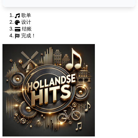
歌单
设计
结账
完成！