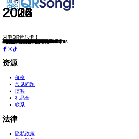
2026
2026
2026
2026
2026
2026
2026
2026
2026
2026
2026
2026
2026
2026
2026
2026
2026
2026
2026
2026
2026
2026
2026
2026
2026
2026
2026
2026
2026
2026
2026
2012
2026
2026
2026
2026
2026
2026
2026
2026
2026
2026
2025
2026
2026
2026
2026
2026
2026
2026
2026
2026
2026
2026
2026
2026
2026
2026
2026
2026
2026
2026
2026
2026
2026
2026
2026
2026
2026
2026
2026
2026
2026
2026
2026
2026
2024
2026
2026
2026
2026
2026
2026
2026
2026
2026
2026
2026
2025
2026
2026
2006
2026
2026
2026
2026
2026
2026
2026
2026
闪电QR音乐卡！
Cheerio
Zwoele Zomernachten
Pakt Mij
Zandloopster
Jong & Dom
Ik wil niet dat je gaat
Vespa
Ciao, Doei, Adios
Loco
Maak Me Nou Niet Gek
Oogje In Het Zeil
Stem In Je Hart
Hollandia
Tour de Frans
Niet Voor 1 Keer
Diamanten Ring
Zij Hoort Bij Mij
Moët Dat Nou
Ik Doe Wat Ik Wil
Waarom Ben Jij Gegaan
De Avond Is Van Ons
Route Du Soleil
In De Boeken
Gappie Sappie
Hartslag Van Je Heupen
Waar Blijf Je Nou
Samen Uit Samen Thuis
Als Je De Keuze Had
Waterpas
Fiesta Escalada
Je Weet Niet Wat Je Mist
De Nacht Is Mijn Leven
Deze Nacht
Señorita Española
Uitslover
Alles Wat Ik Zoek
Ik Bleef Geloven
Een Mooie Chica Zoals Zij
Oh Jij
Los Vast
Lekker Ding
Als De Zon Schijnt
Ben Jij Mijn After
Als Ik Dan Denk Aan Jou
Beau
Vlam In De Pan
Tante Jetje
Hoe De Liefde Gaat
Heerlijk
Ritme van de Nacht
Avond voor in de Boeken
Zaterdag
Ik Wil Je Helemaal
Favoriete Kroeg
Goed Geboerd
De Avond Is Van Ons
Boevenpad
Een Zomernacht Met Jou
Iedereen Weet
Kingsize Bed
Niet bang voor de duivel
Ik zou het zo weer overdoen
Badkamerkraan
In Mijn Armen
Dans tot de morgen met mij
BBL
Jij Maakt Mij Een Ander Mens
Als jij nu nog niet weet
Monica
Amor De Mis Amores
1%
More Amor Por Favor
Dat Doe Jij
Vuur & Vlam
Dit Ben Ik
Ik Hou D'r Zo Van
Voor één nacht
Genieten zonder spijt
De Kater Duurt Maar Even
In Het Hart Van
Wij Doen Het Samen
Ik Kom Terug
Dansen uit de maat
Jij bent mijn alles
Eenmaal In Je Leven
Mijn Liefste
De Tapster Uit Tijuana
Droom Jij Over Mij Vannacht
In Mijn Hart
Spiegel Aan De Wand
CD van mij
Wiegelied
Zijn Probleem
Meisje
Eigen Schuld
Al Heb Je Niets
Kouwe Kak
Onderweg naar jou
Ja Jij
Kusje Hier Kusje Daar
资源
价格
常见问题
博客
礼品盒
联系
法律
隐私政策