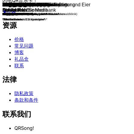
闪电QR音乐卡！
Ich lieb die Medis
Swinging Heart
Heidelberger Strebergarten
Heimathafen
Hochgefahren um abzustürzen
Ab göht die Post!
Medicopter Mainz17
Prince of Obermehl-Air
Bonnald Trump
Freiwillige Feierwehr
Gölf Club
#NURKittel Freiburg
Schwerelos
Vienna Fashion Infekt
Woodstock Peace & Love
Alles aus Holz
Aluhut, Alles Gut
Angeleckt, Mainz!
Angeln gehen
Chanson der Völkerverständigung
Guten Morgen Medis
HaemoGlowBerlin #NurErys
Havana #nurLibre
Liebe mAachen
Napoleon Bonnerparty
#NurSüden
Öffentlicher Nahverkehr
Rheinaissance
Pestosteron
Creme dich ein
RTW
Fabelwesensound
Osten
Jenane
GTAachen
AMSTERFUCKINGFLY
Café au Lait
H.D. Baxxter
Labdance
Münstakw
Einmal richtig
Europäische ULMion
Revolution
Wiener Schnitten
112 Baby ruf mich an
Dieses Lied mit Käse Eier Butter und Eier
Pearl Inndex
BonnGiorno
Für Elisa
Berlinvasive Liebe
Heidelbärenbande
Hoden
Inn Shape
Wittnesstrainer
Einmalmitalles
Trojena
LeipZisch ab ins All
Nice Barsch
Münspa
Alice im Bonnderland
Dr. Oetker
Ab in den AUrlaub!
Beef
Anki Durch
Hallaxie.
Obermehler will pennen
REH-Animation
737
ExMa
Manege Frei!
Nimmerland
Checked Tits Club
Medi Baby
Dr. Bossbitch
Herzschlag
Wildgoats
Duschrave
Selfcare
Moschus im Moshpit
Mademoiselle Mattel
Bonndesliga
Auf Achse
HDAC
Dopawien
Too Hot To Händel
Krachklub
BLUB
Magdeburger Rave Taxi
Praxis.Medimaus
LPZ.FZN
SXN.AZN
Bitte.Bitte
Medis auf die 1
BiKINI BOTTOM
König Der Möwen
Lotuseffekt
Zurück Auf Die Medis
Obermehler Sonnenbank
Auf Tour
Hybrid Heart
*Wer die nächste errät darf ein X klauen*
THE GREAT GÖTSBY
Strebergarten
*Alle Trinken*
*Alle Trinken*
Ab göht die Post!
Medicopter Mainz17
Prince of Obermehl-Air
Bonnald Trump
Freiwillige Feierwehr
Gölf Club
#NURKittel Freiburg (Ärzte aus der Schwanzwaldklinik)
Münstronauten
CALWIEN KLEIN
Woodstock Peace & Love
Holz
Aluhut, Alles Gut
Angeleckt, Mainz!
Angelsachsen
Napoleon Bonnerparty
*Wer die nächste errät darf ein X klauen*
HaemoGlowBerlin
Havana
Liebe mAachen
Napoleon Bonnerparty
*Wer die nächste errät darf ein X klauen*
VIENNA CONNECTIONS
Rheinaissance
Pestosteron
*Alle Trinken*
*Rechts von euch 1 X streichen*
Municorns
*Till muss diesen Song singen*
Jenane
GTAachen
Bolland
Latte MAcchiato
H.D. Baxxter
DÜSinfiziert
Münstakw
*Wer die nächste errät darf ein X klauen*
Europäische ULMion
ReLOVEution
WIENER SCHNITTEN
Alte Hasen
Lüdl
Pearl INNdex
BONNgiorno
AntiJen
Berlinvasiv
Heidelbärenbande
*Wer die nächste errät darf ein X klauen*
INN SHAPE
Wittnesstrainer
DÜrüm
Trojena
LeipZisch-Pillen Schlucken, Sternis schlucken
Nice Barsch
MünSpa
Alice im Bonnderland
Müsli
All Inclujive
MagDonalds
Nice Barsch!
Hallaxie
*Till muss diesen Song singen*
*Till muss zu diesem Song tanzen*
GROund Control
bLEIP wach!
Schwarzwaldzirkus - Manege frei
TÜnkerbell
*Rechts von euch 1 X streichen*
Medi Baby
Heisswald
BOxen
Wildgoats
DÜsch das
*Alle Trinken*
MOULIN CLUJ
BarGie und Jen
Bonndesliga
MünSkate
HDAC
Dopawien
Too Hot To Händel
Krachklub
Findet NeMü
MAGnetisch
Latzig
Latzig
Latzig
Latzig
Blumen Gießen
BiKINI BOTTOM
König Der Möwen
*Links von euch 1 X streichen*
*Till muss diesen Song singen*
StewardEssen
*Alle Trinken*
*Rechts von euch 1 X streichen*
资源
价格
常见问题
博客
礼品盒
联系
法律
隐私政策
条款和条件
联系我们
QRSong!