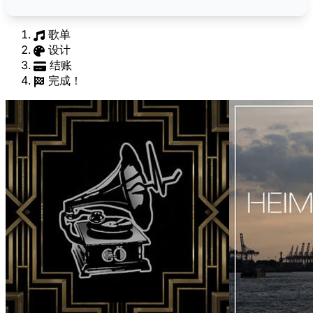
歌单
设计
结账
完成！