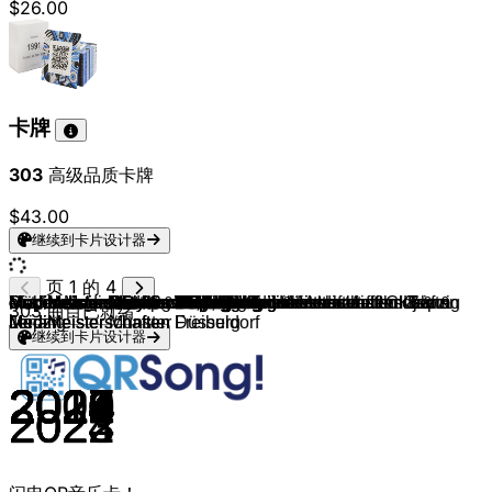
$26.00
卡牌
303
高级品质卡牌
$43.00
继续到卡片设计器
页 1 的 4
einpaarbois
Medimeisterschaften Göttingen
Medimeisterschaften Heidelberg
Medimeisterschaften Hamburg & Jolle
Medimeisterschaften Wien
Medimeisterschaften Göttingen
Medimeister Mainz
Medimeisterschaften Aachen
Medimeisterschaften Bonn
Medimeisterschaften München
Medimeisterschaften Göttingen
Medimeisterschaften Freiburg
MediMeister Münster
Medimeisterschaften Wien
Medimeisterschaften Rostock
MediMeister Münster
Medimeisterschaften Tübingen
Medimeister Mainz
Medimeisterschaften Leipzig
Medimeisterschaften Bonn
einpaarbois
Medimeisterschaften Berlin
Medimeisterschaften Hannover
Medimeisterschaften Aachen
Medimeisterschaften Bonn
Medimeister Dirty South
Medimeisterschaften Wien
Medimeisterschaften Köln
Medimeister Budapest
Medimeisterschaften Kollektiv Sonnenschutz
Medimeisterschaften Berlin & Medimeisterschaften Bonn
Medimeisterschaften München
Ostpol Medimeisterschaften
Medimeisterschaften Team Jena
Medimeisterschaften Aachen
Medimeisterschaften Bonn
Medimeisterschaften Mannheim
Medimeisterschaften Heidelberg
Medimeisterschaften Düsseldorf
MediMeister Münster
einpaarbois & Doctor Stone
Medimeisterschaften Ulm
Medimeisterschaften Leipzig
Medimeisterschaften Wien
Medimeisterschaften Alumni
Medimeisterschaften Lübeck
Medimeisterschaften Innsbruck
Medimeisterschaften Bonn
Medimeisterschaften Team Jena
Medimeisterschaften Berlin
Medimeisterschaften Heidelberg
Medimeisterschaften Berlin & Medimeisterschaften Team
Die Urologen
Medimeisterschaften Innsbruck
Medimeisterschaften Brandenburg & Medimeisterschaften
Medimeisterschaften Essen, Medimeisterschaften Köln &
Medimeister Witten
Medimeisterschaften Düsseldorf
Medimeisterschaften Team Jena
Medimeisterschaften Leipzig
Medimeisterschaften Brandenburg
MediMeister Münster
Medimeisterschaften Bonn
Medimeisterschaften München
Medimeisterschaften Cluj
Medimeisterschaften Magdeburg
Medimeisterschaften Brandenburg
Medimeisterschaften Halle
Mähdreschermänner
Medimeisterschaften Köln, Medimeisterschaften Cluj &
Medimeisterschaften Göttingen
Medimeister Groningen
Medimeisterschaften Leipzig
Medimeisterschaften Freiburg
Medimeisterschaften Tübingen
Medimeister Witten & MediMeister Münster
Medimeisterschaften Alumni
Medimeisterschaften Greifswald
Medimeisterschaften Bochum
Medimeisterschaften Köln
Medimeister Dirty South, Medimeisterschaften Ulm &
Medimeisterschaften Düsseldorf
Medimeisterschaften Halle & Medimeisterschaften Leipzig
Medimeisterschaften Cluj
Medimeisterschaften Team Jena
Medimeisterschaften Bonn
MediMeister Münster
Medimeisterschaften Heidelberg
Medimeisterschaften SFU Wien
Medimeisterschaften Halle
Medimeisterschaften Varna
Medimeisterschaften München
Medimeisterschaften Magdeburg
Medimeisterschaften Leipzig
Medimeisterschaften Leipzig
Medimeisterschaften Leipzig
Medimeisterschaften Leipzig
Medimeisterschaften Gießen
Medimeisterschaften Bochum
Medimeisterschaften Rostock
303
曲目已就绪
Jena
Leipzig
MediMeister Münster
Medimeisterschaften Düsseldorf
Medimeisterschaften Freiburg
继续到卡片设计器
2018
2016
2017
2017
2000
2017
2017
2018
2018
2021
2018
2018
2018
2018
2018
2019
2019
2019
2019
2019
2019
2019
2019
2019
2019
2019
2019
2019
2019
2019
2020
2020
2020
2020
2021
2021
2021
2020
2021
2021
2022
2021
2021
2021
2022
2022
2022
2022
2022
2022
2022
2022
2023
2023
2023
2023
2023
2023
2023
2023
2023
2023
2023
2023
2023
2023
2023
2024
2024
2024
2024
2024
2024
2024
2024
2024
2024
2024
2024
2024
2024
2024
2024
2024
2024
2024
2024
2024
2025
2025
2025
2025
2025
2025
2025
2022
2023
2022
2023
2024