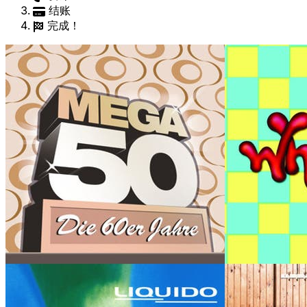
结账
完成！