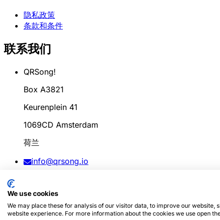
隐私政策
条款和条件
联系我们
QRSong!
Box A3821
Keurenplein 41
1069CD Amsterdam
荷兰
info@qrsong.io
条款: 99311917
We use cookies
增值税: 8689.27.764.B.01
We may place these for analysis of our visitor data, to improve our website,
website experience. For more information about the cookies we use open the