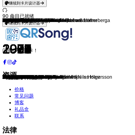
继续到卡片设计器
90
曲目已就绪
Revolverheld
Wheatus
Ralf Bendix
Leslie Clio & Giraffenaffen
Liquido
Die Schröders
Tokio Hotel
Die Ärzte
Wir sind Helden
Sarah Connor
Sarah Connor
Christina Aguilera
4 Non Blondes
P!nk
Tic Tac Toe
Emilia
Atomic Kitten
LaFee
Pur
Revolverheld
The Four Tunes
TV Sounds Unlimited
Tina Bichlmeier, Andy Knote
Die Sternenkinder
No Angels
Buddy
Las Ketchup
Blümchen
Carly Rae Jepsen
Silbermond
Silbermond
Jeanette Biedermann
Die Ärzte
John Williams
Vengaboys
Avril Lavigne
Vengaboys
Wir sind Helden
Gitti & Erika
Karel Svoboda & TV Friends Forever
Orchester FKM
Herman van Veen
Stowaways
Mary Roos & Karel Svoboda
Astrid Lindgren Deutsch & Michel aus Lönneberga
Marteria
Lil Kleine & Ronnie Flex
Sarah Connor
The Killers
Madsen
Cyndi Lauper
Ronan Keating
Bill Medley & Jennifer Warnes
Nina Chuba
Lina Larissa Strahl
Bibi und Tina, Peter Plate & Ulf Leo Sommer
Lina Larissa Strahl
No Angels
Puhdys
Nena
Spider Murphy Gang
Avril Lavigne
Avril Lavigne
Britney Spears
Britney Spears
Britney Spears
Thomas Bergersen & Two Steps from Hell
Deutschland sucht den Superstar
Phil Collins
t.A.T.u.
Loona
Madsen
SDP & Sido
Willemijn Verkaik
Peter Maffay
Van Halen
Juli
Christina Stürmer
Echt
Sportfreunde Stiller
Torfrock
Nelly (feat. Kelly Rowland)
P!NK
Kelly Clarkson
Revolverheld
Sarah Connor
Die Ärzte
Die Ärzte
Alessia Cara & Disney
Rudolf Schock
继续到卡片设计器
2014
1999
1961
2014
1998
1996
2005
2007
2003
2019
2001
2002
1993
2006
1997
1999
2000
2006
1995
2005
1998
1992
1995
1985
2001
2003
2002
1997
2011
2006
2004
2002
1993
1977
2000
2002
1998
2003
1974
1980
1971
1990
1974
1976
1971
2013
2016
2015
2003
2006
1983
2000
1987
2022
2016
2014
2017
2001
1980
1984
1981
2002
2002
2000
1998
2001
2010
2003
1999
2002
1998
2015
2010
2013
1994
1983
2004
2003
1999
2002
1990
2002
2010
2004
2005
2002
2003
1998
2016
1929
闪电QR音乐卡！
资源
Ich lass für dich das Licht an
Teenage Dirtbag
Babysitter-Boogie
Anne Kaffeekanne
Narcotic
Frösche
Durch den Monsun
Junge
Denkmal
Vincent
From Sarah With Love
Beautiful
What's Up?
Dear Mr. President
Warum?
Big Big World
Whole Again
Prinzesschen
Abenteuerland
Mit dir chilln
Alles ist relativ
Gute Zeiten, Schlechte Zeiten: Mitten ins Herz
Sag das Zauberwort
Gummibärenbande Titelsong
Daylight in Your Eyes
Ab in den Süden
The Ketchup Song
Nur Geträumt
Call Me Maybe
Das Beste
Symphonie
Rock My Life
Schrei nach Liebe
Star Wars
Shalala Lala
Complicated
Boom, Boom, Boom, Boom!!
Aurélie
Heidi
Die wunderbare Reise des kleinen Nils Holgersson
Hey, Pippi Langstrumpf
So Fröhlich
Wickie
Pinocchio
Michel war ein Lausejunge
Kids
Stoff und Schnaps
Wie schön du bist
Mr. Brightside
Du schreibst Geschichte
Girls Just Want to Have Fun
When You Say Nothing At All
The Time of My Life
Wildberry Lillet
Feuer, Feuer!
Up, up, up[feat. Lina Larissa Strahl]
Wunder
There Must Be an Angel
Melanie
99 Luftballons
Skandal im Sperrbezirk
I'm with You
Sk8er Boi
Oops!... I Did It Again
...Baby One More Time
I'm Not A Girl, Not Yet A Woman
Heart of Courage
We Have a Dream
Dir gehört mein Herz
All The Things She Said
Bailando
Kompass
Ne Leiche
Lass jetzt los
Ich wollte nie erwachsen sein
Jump
Perfekte Welle
Ich lebe
Du trägst keine Liebe in dir
Ein Kompliment
Beinhart
Dilemma
Raise Your Glass
Because of You
Freunde bleiben
Skin On Skin
Deine Schuld
Meine Freunde
How Far I'll Go
Dein ist mein ganzes Herz
价格
常见问题
博客
礼品盒
联系
法律