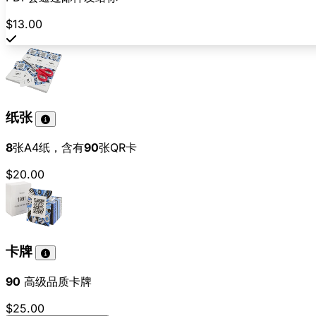
$13.00
纸张
8
张A4纸，含有
90
张QR卡
$20.00
卡牌
90
高级品质卡牌
$25.00