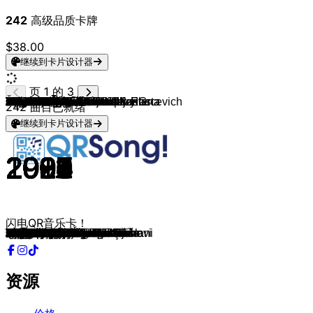
242
高级品质卡牌
$38.00
继续到卡片设计器
页 1 的 3
Dado Polumenta
Medeni Mesec
Trik FX
Lepa Brena
Boban Rajovic
Ceca
Maya Berovic
Aca Lukas
Aca Lukas
Dado
Tanja Savic
Jala Brat & Buba Corelli
Jala Brat, Buba Corelli & Elena
Jala Brat & Buba Corelli
Elena & Buba Corelli
Ano & Mili
Nucci & Sanja Vucic
Cvija, Rasta & Link
Jala Brat & Buba Corelli
Jala Brat & Buba Corelli
Peki & Hiljson Mandela
Biba
Elena
Nucci
Nucci
Nucci, Biba & Devito
Rasta
Elitni Odredi
Elitni Odredi
Elitni Odredi
Rasta
Rasta & Buba Corelli
Jala Brat, Buba Corelli & Rasta
Cvija & Mixa
In Vivo
Tanja Savic
Elitni Odredi
Jala Brat
Oliver Dragojevic
Oliver Dragojevic
Petar Grašo
Zdravko Čolić
Tony Cetinski
Magazin
Toše Proeski
Severina
Željko Bebek
Lana Jurcevic & Luka Nizetic
Prljavo Kazaliste
Miroslav Škoro
Magazin
Marko Perković Thompson
Mate Bulic
Hari Mata Hari
Zabranjeno pušenje
Severina
Zdravko Čolić
Jala Brat & Buba Corelli
Peki & Grše
Stoja
Ilda Saulic
Jana
Sasa Matic
Nikola Rokvic
Elitni Odredi
Emina Jahović
Jelena Rozga
Jelena Rozga
Nina Badric
Juice
Relja
Zeljko Samardzic
Haris Dzinovic
Menil Velioski
Valentino
Zorana Mićanović
Kemal Malovčić
Dino Dvornik
Dino Dvornik
Zdravko Čolić
Dino Dvornik
Dino Dvornik
Bijelo Dugme
Plavi Orkestar
ET
Djavoli
Alisa
Bijelo Dugme
Kemal Malovčić
Dino Merlin
Vesna Pisarovic
Vesna Pisarovic
Nina Badric
Severina
Miroslav Škoro
Halid Bešlić
Miroslav Škoro & TO Jerry Grcevich
Severina
Breskvica
Sandra Afrika & MC Stojan
242
曲目已就绪
继续到卡片设计器
2008
2001
2002
1996
2006
1996
2008
1998
2008
1999
2005
2024
2024
2024
2025
2025
2024
2024
2024
2024
2024
2025
2025
2024
2025
2024
2025
2013
2012
2011
2017
2015
2018
2008
2011
2008
2010
2019
1994
2000
2017
1984
2003
1996
2007
1998
2017
2006
1993
2002
2013
2001
2003
2001
1997
2001
2010
2024
2024
2004
2008
2001
2005
2006
2014
2005
2014
2011
2003
2013
2015
2013
2011
2021
2023
2024
1995
1989
1988
1980
1989
2008
1986
1985
1994
1987
1988
1984
2006
2000
2001
2001
2016
2001
1992
2008
1992
1999
2024
2024
闪电QR音乐卡！
Dama
Idu dani
Hitna Pomoc
Sve mi dobro ide osim ljubavi
Provokacija
Kad Bi Bio Ranjen
Crno zlato
Licna Karta
By Pass
Adriana
Tako Mlada
SEXDRIVE
BLAKA BLAKA
MAKAROV
Zatvaranje
Palme II
Vagabundo
BVS
KEHLANI
BASS
Bajadeira
Au
Tralala
Voice
HILTON HOTEL BARÇA
HI HI
Tajland
Zapali Grad
Ne Koci
Kao kokain
Vedro Nebo
Habibi
Benga po snijegu
Moja zhelja si ti
Tu tu tu
Zlatnik
Samo da si sa mnom
99
Cesarica
Kad Mi Dođeš Ti
Ako Te Pitaju
Ti si mi u krvi
Blago Onom Tko Te Ima
Minut' Srca Tvog
Igra Bez Granica
Prijateljice
Ja Po Kafanama
Prava ljubav
Uzalud Vam Trud Svirači
Sude mi
Maslačak
Moj Ivane
Igraj Mare Prašina Se Diže
Baš ti lijepo stoje suze
Možes Imat' Moje Tjelo
Krivi spoj
Prolaze neke slike
Bez Koda
Mangio Pasta
Starija
Stani duso da te ispratim
Barabar
Ruzmarin
Oprosti Mojoj Mladosti
Ima Mnogo Zena I Kafana
Da L' Ona Zna
Tsunami
Razmažena
Takvi Kao Ti
Ti Si Moja Vila
Beograd Jos Živi
Zaustavite Januar
Pariske kapije
Samo mene volela si lazno
Savrsena
Vecera
Ne kunem te
Ti Si Mi U Mislima
Zašto praviš slona od mene
Pusti, Pusti Modu
Ja Bih Preživio
Hipnotiziran
Hajdemo u planine
Bolje Biti Pijan Nego Star
Ne traži ljubav
Stojin Na Kantunu
Kesteni
Lipe cvatu, sve je isto ko I lani
Burma
Kad Si Rekla Da Me Voliš
Da sutra umrem
Za tebe stvorena
Dani I Godine
Virujen U Te
Moja Juliška
Dvadesete
Ne dirajte mi ravnicu
Ja samo pjevam
Natalna
Cak Cak
资源