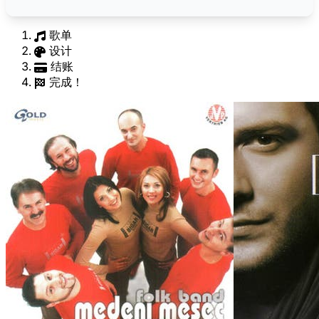
歌单
设计
结账
完成！