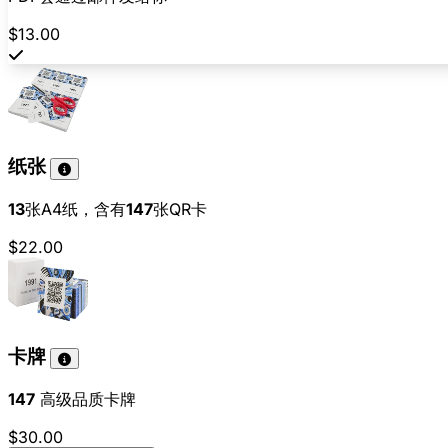
$13.00
纸张
13
张A4纸，含有
147
张QR卡
$22.00
卡牌
147
高级品质卡牌
$30.00