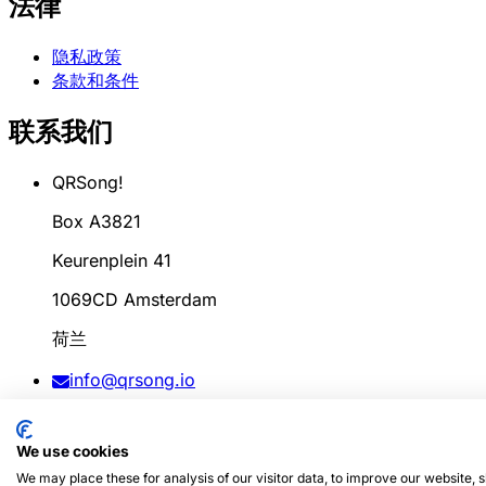
法律
隐私政策
条款和条件
联系我们
QRSong!
Box A3821
Keurenplein 41
1069CD Amsterdam
荷兰
info@qrsong.io
条款: 99311917
We use cookies
增值税: 8689.27.764.B.01
We may place these for analysis of our visitor data, to improve our website,