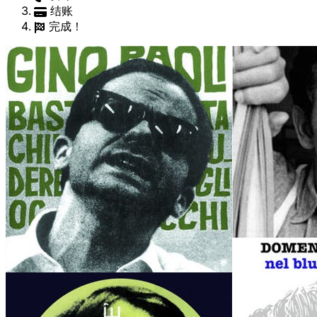
结账
完成！