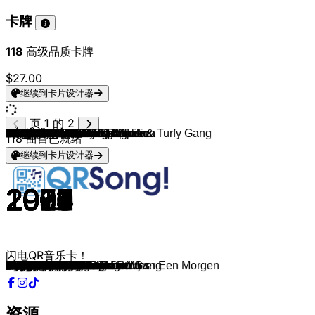
卡牌
118
高级品质卡牌
$27.00
继续到卡片设计器
页 1 的 2
Jan Smit
Nick & Simon
Nick & Simon
Gebroeders Ko
De Gouden Nachtegaaltjes
Elvis Presley
The Beatles
Billy Joel
Feestteam
Buddy Holly
Andre Hazes & Willy Alberti
ABBA
Johnny Jordaan
Doe Maar
Rob de Nijs
GTA V
Madonna
MATTN
Backstreet Boys
Rihanna (feat. Jay-Z)
Coldplay
Eminem
MC Hammer
Aqua
Alicia Keys
Guus Meeuwis & Vagant
Marco Borsato
Marco Borsato
2 Unlimited
Acda & de Munnik
Volumia!
De Dijk
Spice Girls
René Froger
BLØF
Marco Borsato
Kane
Lange Frans & Baas B
Marco Borsato
FÄIS
Anouk
Within Temptation
Gers Pardoel
Nelly
50 Cent
Linkin Park
Evanescence
Maroon 5
Rihanna
Green Day
Nelly Furtado
Outkast
Justin Timberlake
Kings Of Leon
Kesha
Bruno Mars
DI-RECT
Lange Frans
Jeroen van der Boom
Maroon 5 & Christina Aguilera
Avicii
Lady Gaga
Lady Gaga
Lorde
Pharrell Williams
Meghan Trainor
Meghan Trainor
Justin Bieber
Drake, Wizkid, Kyla
Major Lazer, MØ & DJ Snake
Swedish House Mafia
Dua Lipa
Tones And I
Lil Nas X
Olivia Rodrigo
Racoon
Gers Pardoel
Gers Pardoel
Nielson
Nielson
Dotan
Kenny B
Lil Kleine & Ronnie Flex
Tate McRae & F1 The Album
The Kid LAROI
Marco Schuitmaker, Donnie & Turfy Gang
Snelle
Snelle
Suzan & Freek
Suzan & Freek
Tino Martin
Barry Fest
André van Duin
André van Duin
Veul Gère & Gullie
Oôs Joôs
Alessio, YORDI & Lastpakken
Joost Klein
Duncan Laurence
Roxy Dekker
118
曲目已就绪
继续到卡片设计器
2023
2007
2008
2003
1972
1956
1968
1973
2011
1957
1997
1979
1955
1981
1996
2013
2006
2020
1997
2007
2002
2002
1990
1997
2001
1996
1994
2015
1993
1998
1998
1994
1996
1988
1998
2006
2002
2005
2004
2016
2004
2001
2014
2002
2003
2000
2003
2002
2005
2004
2006
2003
2006
2008
2009
2010
2001
2004
2008
2011
2013
2010
2008
2013
2014
2015
2014
2015
2016
2015
2022
2017
2019
2018
2021
2012
2011
2011
2014
2012
2014
2015
2015
2025
2020
2025
2021
2019
2025
2018
2020
2018
1989
1980
2025
2015
2025
2024
2019
2025
闪电QR音乐卡！
Van Goes Tot Purmerend
Pak Maar M'n Hand
Rosanne
Toeter Op M'n Waterscooter
Peppi & Kokki
Heartbreak Hotel
Hey Jude
Piano Man
Let It Be
Peggy Sue
Jij Bent Het Leven Voor Mij
Chiquitita
Bij Ons In De Jordaan
Sinds 1 Dag Of 2
Banger Hart
Billie Jean
Hung Up
Girlz Wanna Have Fun
Everybody
Umbrella
Clocks
Lose Yourself
U Can't Touch This
Barbie Girl
Fallin'
Verliefd Zijn
Dromen Zijn Bedrog
Mooi
No Limit
Het Regent Zonnestralen
Afscheid
Als Ze Er Niet Is
Wannabe
Een Eigen Huis
Liefs Uit Londen
Rood
Rain Down On Me
Het Land Van...
Wat Zou Je Doen / Nooit Meer Een Morgen
Hey
Girl
Ice Queen
Louise
Hot In Herre
In Da Club
In the End
Bring Me To Life
This Love
Pon de Replay
Boulevard of Broken Dreams
Say It Right
Hey Ya!
SexyBack
Use Somebody
TiK ToK
Just The Way You Are
Inside My Head
Moppie
Jij Bent Zo
Moves Like Jagger
Wake Me Up
Bad Romance
Poker Face
Royals
Happy
Dear Future Husband
All About That Bass
Sorry
One Dance
Lean On
Moth To A Flame
New Rules
Dance Monkey
Old Town Road
Drivers License
Oceaan
Bagagedrager
Ik Neem Je Mee
Sexy Als Ik Dans
Beauty & De Brains
Home
Parijs
Drank & Drugs
Just Keep Watching
WITHOUT YOU
Snelle Jelle
Smoorverliefd
Reünie
Ken Je Dat Gevoel
Als Het Avond Is
Zij Weet Het
Ferry de Roze Flamingo
Er Staat Een Paard In De Gang
Ik Ben Joep Meloen
Shotje, Baco, Biertje
Bloemkôle
LEKKERDING
Europapa
Arcade
GO BESTFRIEND
资源