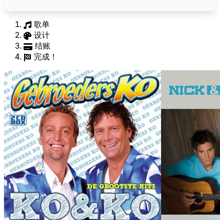
歌单
设计
结账
完成！