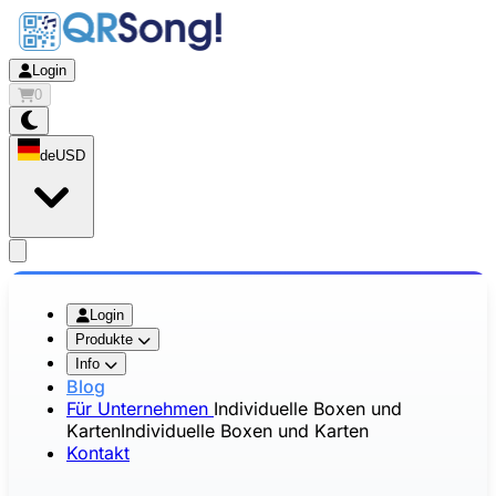
Login
0
de
USD
app.openMainMenu
Login
Produkte
Info
Blog
Für Unternehmen
Individuelle Boxen und
Karten
Individuelle Boxen und Karten
Kontakt