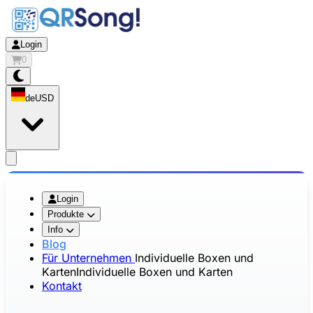
Login
0
de
USD
app.openMainMenu
Login
Produkte
Info
Blog
Für Unternehmen
Individuelle Boxen und
Karten
Individuelle Boxen und Karten
Kontakt