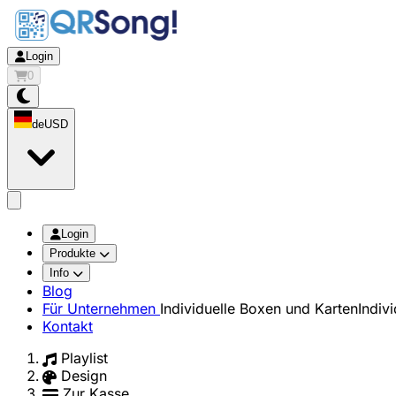
Login
0
de
USD
app.openMainMenu
Login
Produkte
Info
Blog
Für Unternehmen
Individuelle Boxen und Karten
Indiv
Kontakt
Playlist
Design
Zur Kasse