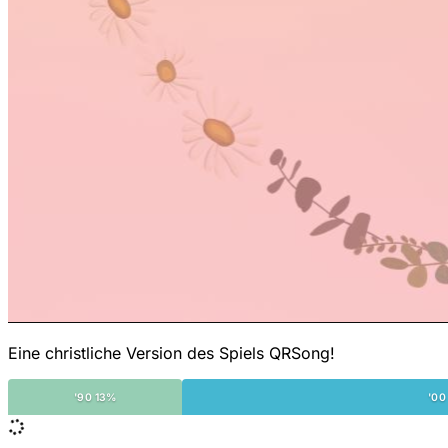
Eine christliche Version des Spiels QRSong!
'90 13%
'00