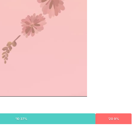
'10 37%
'20 9%