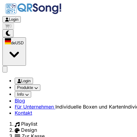
Login
0
de
USD
app.openMainMenu
Login
Produkte
Info
Blog
Für Unternehmen
Individuelle Boxen und Karten
Indiv
Kontakt
Playlist
Design
Zur Kasse