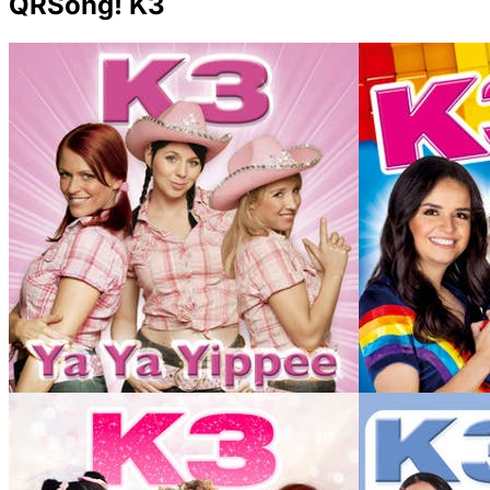
QRSong! K3