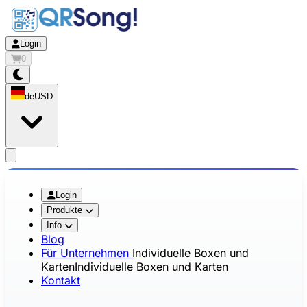
Login
0
de
USD
app.openMainMenu
Login
Produkte
Info
Blog
Für Unternehmen
Individuelle Boxen und
Karten
Individuelle Boxen und Karten
Kontakt