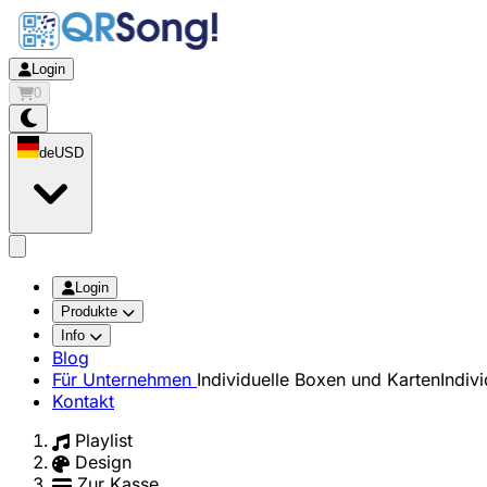
Login
0
de
USD
app.openMainMenu
Login
Produkte
Info
Blog
Für Unternehmen
Individuelle Boxen und Karten
Indiv
Kontakt
Playlist
Design
Zur Kasse