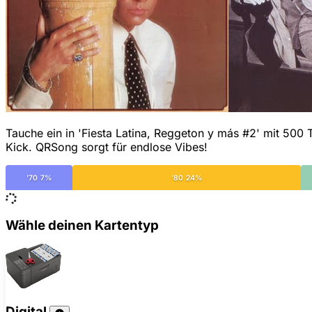
Tauche ein in 'Fiesta Latina, Reggeton y más #2' mit 500 Tr
Kick. QRSong sorgt für endlose Vibes!
'70 7%
'80 24%
Wähle deinen Kartentyp
Digital