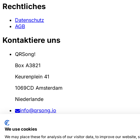
Rechtliches
Datenschutz
AGB
Kontaktiere uns
QRSong!
Box A3821
Keurenplein 41
1069CD Amsterdam
Niederlande
info@qrsong.io
AGB: 99311917
We use cookies
MwSt: 8689.27.764.B.01
We may place these for analysis of our visitor data, to improve our website,