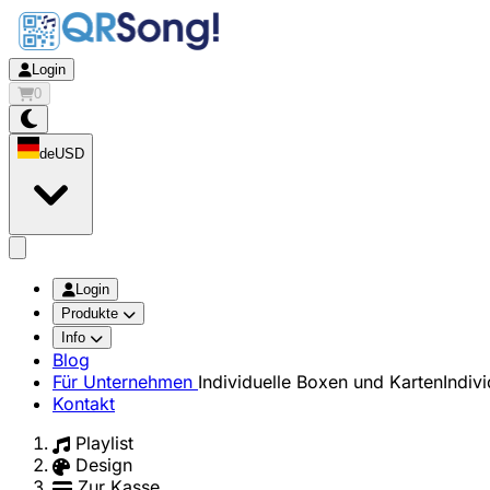
Login
0
de
USD
app.openMainMenu
Login
Produkte
Info
Blog
Für Unternehmen
Individuelle Boxen und Karten
Indiv
Kontakt
Playlist
Design
Zur Kasse