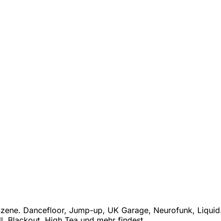
ene. Dancefloor, Jump-up, UK Garage, Neurofunk, Liquid. B
l, Blackout, High Tea und mehr findest.