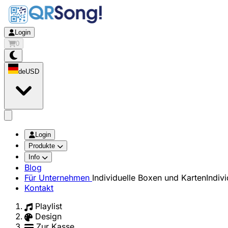
Login
0
de
USD
app.openMainMenu
Login
Produkte
Info
Blog
Für Unternehmen
Individuelle Boxen und Karten
Indiv
Kontakt
Playlist
Design
Zur Kasse