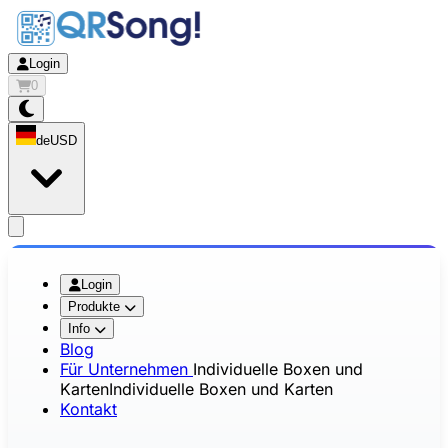
Login
0
de
USD
app.openMainMenu
Login
Produkte
Info
Blog
Für Unternehmen
Individuelle Boxen und
Karten
Individuelle Boxen und Karten
Kontakt