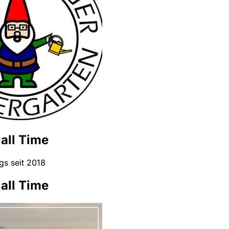
all Time
gs seit 2018
all Time