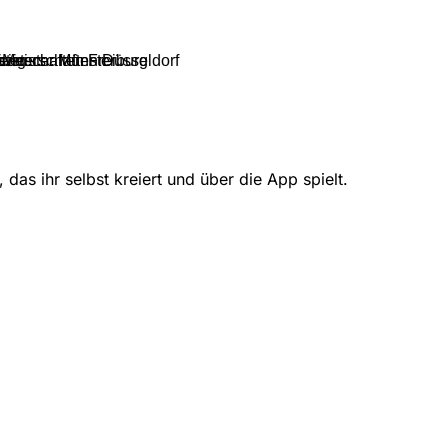
a
pzig
iMeister Münster
eisterschaften Düsseldorf
terschaften Freiburg
das ihr selbst kreiert und über die App spielt.