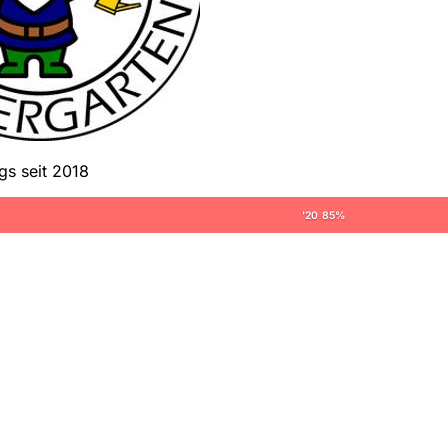
gs seit 2018
'20 85%