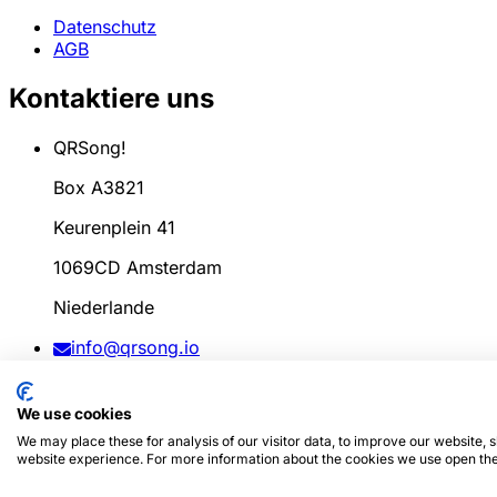
Datenschutz
AGB
Kontaktiere uns
QRSong!
Box A3821
Keurenplein 41
1069CD Amsterdam
Niederlande
info@qrsong.io
AGB: 99311917
We use cookies
MwSt: 8689.27.764.B.01
We may place these for analysis of our visitor data, to improve our website,
website experience. For more information about the cookies we use open the
© 2024
QRSong!
Alle Rechte vorbehalten. (v1.0.2)
Diese S