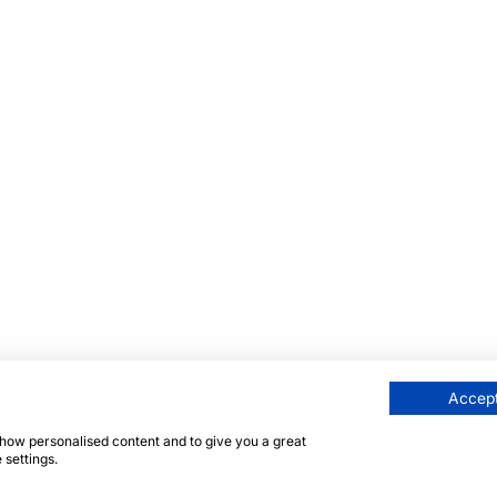
Accept
 show personalised content and to give you a great
 settings.
eite ist durch reCAPTCHA und die Google
Datenschutzrichtl