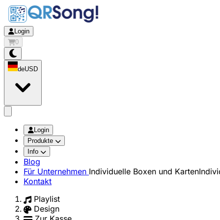
Login
0
de
USD
app.openMainMenu
Login
Produkte
Info
Blog
Für Unternehmen
Individuelle Boxen und Karten
Indiv
Kontakt
Playlist
Design
Zur Kasse