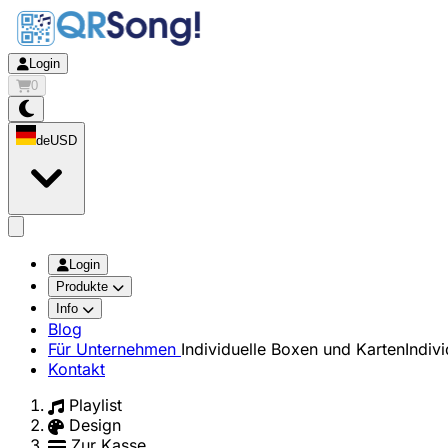
Login
0
de
USD
app.openMainMenu
Login
Produkte
Info
Blog
Für Unternehmen
Individuelle Boxen und Karten
Indiv
Kontakt
Playlist
Design
Zur Kasse