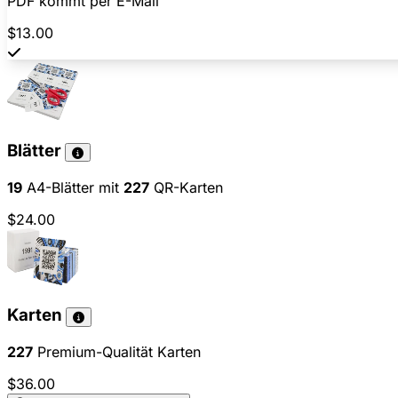
PDF kommt per E-Mail
$13.00
Blätter
19
A4-Blätter mit
227
QR-Karten
$24.00
Karten
227
Premium-Qualität Karten
$36.00