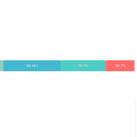
'00 14%
'10 11%
'20 7%