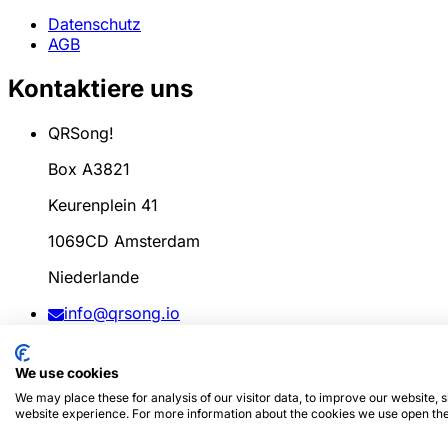
Datenschutz
AGB
Kontaktiere uns
QRSong!
Box A3821
Keurenplein 41
1069CD Amsterdam
Niederlande
info@qrsong.io
AGB: 99311917
We use cookies
MwSt: 8689.27.764.B.01
We may place these for analysis of our visitor data, to improve our website,
website experience. For more information about the cookies we use open the
© 2024
QRSong!
Alle Rechte vorbehalten. (v1.0.2)
Diese S