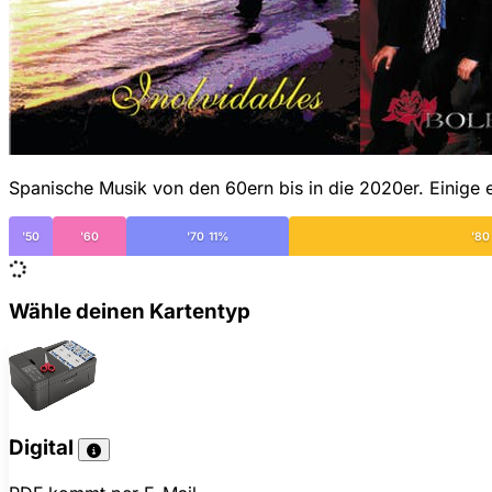
Spanische Musik von den 60ern bis in die 2020er. Einige e
'50
'60
'70 11%
'80
Wähle deinen Kartentyp
Digital