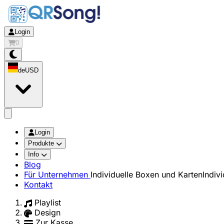
Login
0
de
USD
app.openMainMenu
Login
Produkte
Info
Blog
Für Unternehmen
Individuelle Boxen und Karten
Indiv
Kontakt
Playlist
Design
Zur Kasse