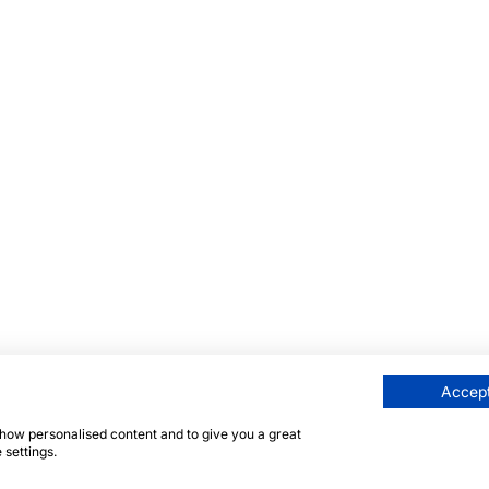
Accept
 show personalised content and to give you a great
 settings.
eite ist durch reCAPTCHA und die Google
Datenschutzrichtl