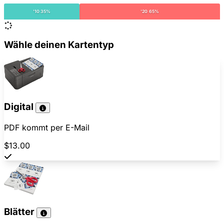
'10 35%
'20 65%
Wähle deinen Kartentyp
Digital
PDF kommt per E-Mail
$13.00
Blätter