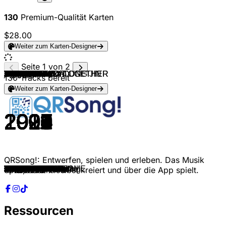
130
Premium-Qualität Karten
$28.00
Weiter zum Karten-Designer
Seite 1 von 2
NCT & NCT U
NCT 127
NCT U
SEVENTEEN
Seventeen
Ateez
Ateez
ATEEZ
ATEEZ
MCND
MCND
MCND
MCND
NewJeans
BIGBANG
Jennie
BLACKPINK
Ive
Babymonster
Baby V.O.X
Fin.K.L
S.E.S.
BoA
SHINHWA
Jewelry
TVXQ!
Lee Hyori
TVXQ!
Rain
SUPER JUNIOR
SS501
BIGBANG
SUPER JUNIOR
Girls' Generation
Wonder Girls
BIGBANG
TVXQ! & YOO YOUNG JIN
Girls' Generation
Super Junior
2NE1
miss A
2PM
BIGBANG
2NE1
Girls' Generation
H.O.T.
H.O.T.
H.O.T.
H.O.T.
H.O.T.
H.O.T.
H.O.T.
BIGBANG
Bigbang
BIGBANG
BIGBANG
EXO-K
EXO
EXO
EXO-K
EXO
EXO
EXO
EXO
Bigbang
BIGBANG
BIGBANG
BTS
BTS
Blackpink
Blackpink
Blackpink
TXT
TXT
Enhypen
ENHYPEN
Enhypen
Enhypen
ENHYPEN
ENHYPEN
Enhypen
BTS
BTS
Jung Kook
Agust D
Jimin
j-hope
TXT
TOMORROW X TOGETHER
TXT
TXT
TOMORROW X TOGETHER
T-ARA
After School
SISTAR
INFINITE
SHINHWA
Rain
Fly to the Sky
BoA
130
Tracks bereit
Weiter zum Karten-Designer
2016
2017
2018
2015
2016
2018
2019
2021
2022
2024
2024
2023
2023
2024
2024
2025
2025
2025
2024
1999
2000
2002
2002
2002
2008
2004
2003
2004
2004
2006
2005
2006
2007
2007
2007
2008
2008
2009
2009
2009
2010
2009
2011
2011
2011
1996
1997
1998
1996
1997
1999
1998
2007
2012
2012
2012
2012
2013
2013
2014
2015
2015
2016
2018
2015
2015
2018
2017
2017
2016
2016
2019
2019
2019
2020
2020
2021
2021
2022
2022
2023
2020
2021
2020
2023
2023
2022
2020
2020
2021
2022
2021
2009
2010
2011
2011
2002
2002
2002
2003
QRSong!: Entwerfen, spielen und erleben. Das Musik
The 7th Sense
Cherry Bomb
Boss
Adore U
Very Nice
Pirate King
Say My Name
WONDERLAND
Guerrilla
X10
Out Louder
Run
Pop Star
Bubble Gum
HOME SWEET HOME
like JENNIE
JUMP
Rebel Heart
Drip
Get Up
Now
Just A Feeling
No.1
Perfect Man
One More Time
Hug
10 Minutes
The Way U Are
It′s Raining
U
Snow Prince
La La La
Don't Don
Into the New World
Tell Me
Haru Haru
MIROTIC
Gee
Sorry, Sorry
FIRE
Bad Girl Good Girl
Heartbeat
Tonight
I Am The Best
The Boys
CANDY
We are the future
Hope
Descent of Warriors
Full of happiness
I yah!
Line Up!
Lies
Fantastic Baby
Blue
Bad Boy
MAMA
Wolf
Growl
Overdose
Call me Baby
Love me right
Monster
Love Shot
Bang Bang Bang
LOSER
FLOWER ROAD
DNA
Spring Day
Boombayah
Whistle
Kill This Love
Crown
Run away
Given-Taken
Let Me In
Drunk-Dazed
Fever
Blessed-Cursed
Future Perfect
Bite Me
Black Swan
Butter
Still With You
Haegeum
Set Me Free Pt.2
MORE
Can't You See Me?
Blue Hour
Good Boy Gone Bad
Anti-Romantic
Bo Peep Bo Peep
bang
So Cool
Be Mine
Bad Man
Sea of Love
Atlantis Princess
Spiel, das ihr selbst kreiert und über die App spielt.
LO$ER=LO♡ER
너의 결혼식 Wedding
Ressourcen