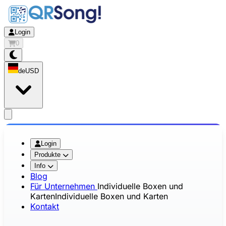
Login
0
de
USD
app.openMainMenu
Login
Produkte
Info
Blog
Für Unternehmen
Individuelle Boxen und
Karten
Individuelle Boxen und Karten
Kontakt