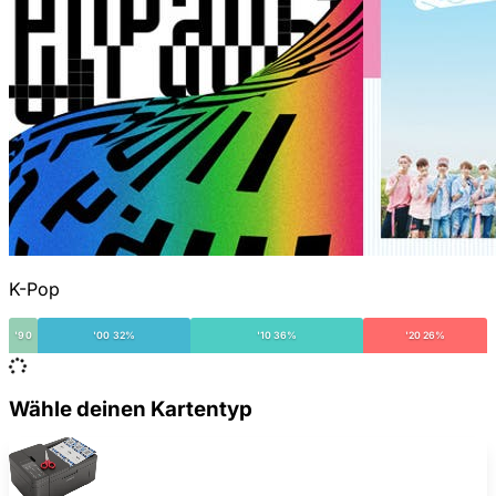
K-Pop
'90
'00 32%
'10 36%
'20 26%
Wähle deinen Kartentyp