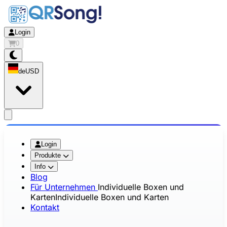
Login
0
de
USD
app.openMainMenu
Login
Produkte
Info
Blog
Für Unternehmen
Individuelle Boxen und
Karten
Individuelle Boxen und Karten
Kontakt