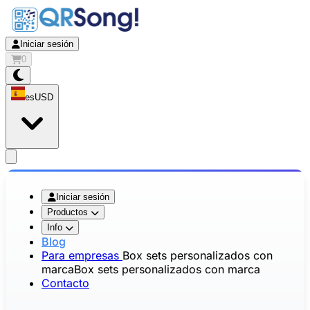
Iniciar sesión
0
es
USD
app.openMainMenu
Iniciar sesión
Productos
Info
Blog
Para empresas
Box sets personalizados con
marca
Box sets personalizados con marca
Contacto