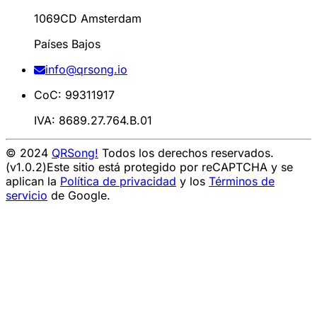
1069CD Amsterdam
Países Bajos
info@qrsong.io
CoC: 99311917
IVA: 8689.27.764.B.01
© 2024
QRSong!
Todos los derechos reservados.
(v1.0.2)
Este sitio está protegido por reCAPTCHA y se
aplican la
Política de privacidad
y los
Términos de
servicio
de Google.