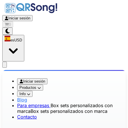
Iniciar sesión
0
es
USD
app.openMainMenu
Iniciar sesión
Productos
Info
Blog
Para empresas
Box sets personalizados con
marca
Box sets personalizados con marca
Contacto