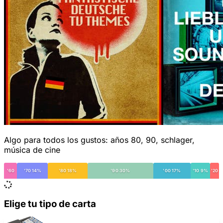
Algo para todos los gustos: años 80, 90, schlager,
música de cine
'60
'70 14%
'80 18%
'90 30%
'00 17%
'10 9%
'20
Elige tu tipo de carta