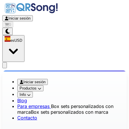
Iniciar sesión
0
es
USD
app.openMainMenu
Iniciar sesión
Productos
Info
Blog
Para empresas
Box sets personalizados con
marca
Box sets personalizados con marca
Contacto