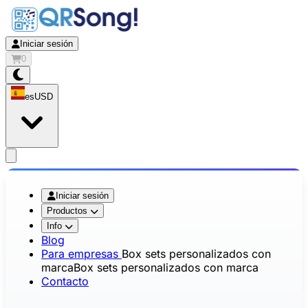
Iniciar sesión
0
es
USD
app.openMainMenu
Iniciar sesión
Productos
Info
Blog
Para empresas
Box sets personalizados con
marca
Box sets personalizados con marca
Contacto