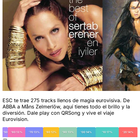
ESC te trae 275 tracks llenos de magia eurovisiva. De
ABBA a Måns Zelmerlöw, aquí tienes todo el brillo y la
diversión. Dale play con QRSong y vive el viaje
Eurovision.
'50
'60 13%
'70 13%
'80 12%
'90 13%
'00 14%
'10 17%
'20 14%