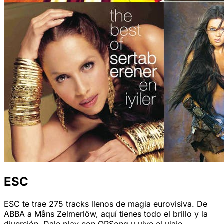
ESC
ESC te trae 275 tracks llenos de magia eurovisiva. De
ABBA a Måns Zelmerlöw, aquí tienes todo el brillo y la