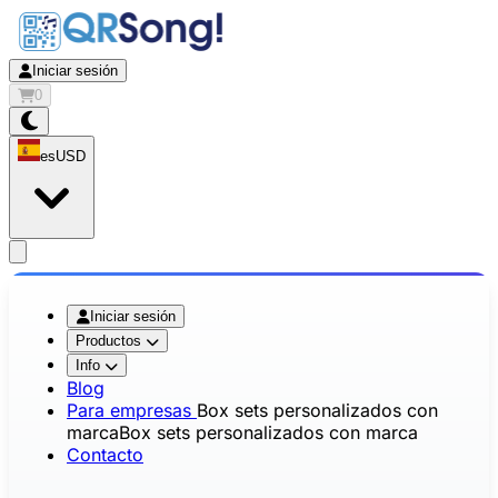
Iniciar sesión
0
es
USD
app.openMainMenu
Iniciar sesión
Productos
Info
Blog
Para empresas
Box sets personalizados con
marca
Box sets personalizados con marca
Contacto