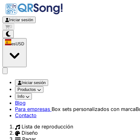
Iniciar sesión
0
es
USD
app.openMainMenu
Iniciar sesión
Productos
Info
Blog
Para empresas
Box sets personalizados con marca
B
Contacto
Lista de reproducción
Diseño
Pagar