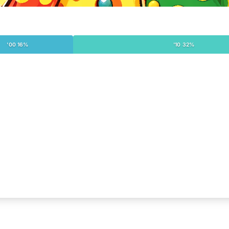
'00 16%
'10 32%